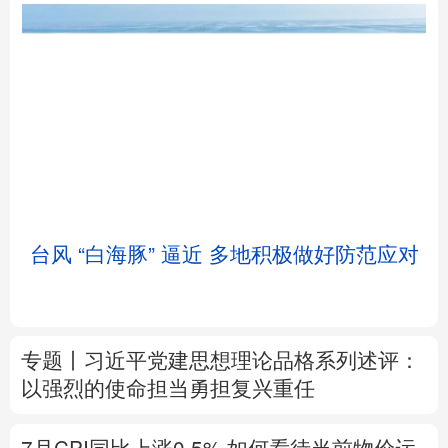
北京
天津
河北
山西
辽宁
吉林
上海
江苏
台风 “白海豚” 逼近 多地积极做好防范应对
浙江
安徽
福建
江西
山东
河南
湖北
湖南
专题丨
习近平党建思想理论品格系列述评：
广东
广西
海南
重庆
以强烈的使命担当勇担复兴重任
四川
贵州
云南
西藏
7月CPI同比上涨0.5%
如何看待当前物价运
陕西
甘肃
青海
宁夏
行态势
新疆
内蒙古
黑龙江
树立和践行正确政绩观
在为民造福上出实
招求实效