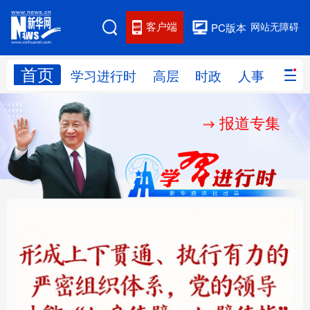
客户端
网站无障碍
PC版本
首页
网站地图
学习进行时
高层
时政
人事
国际
报道专集
学习进行时
高层
时政
人事
国际
财经
网评
港澳
台湾
思客智库
全球连线
教育
科技
科创
量子
体育
文化
书画
健康
军事
铸魂强党丨健全上下贯
人民的健康、体质、幸
访谈
视频
图片
政务