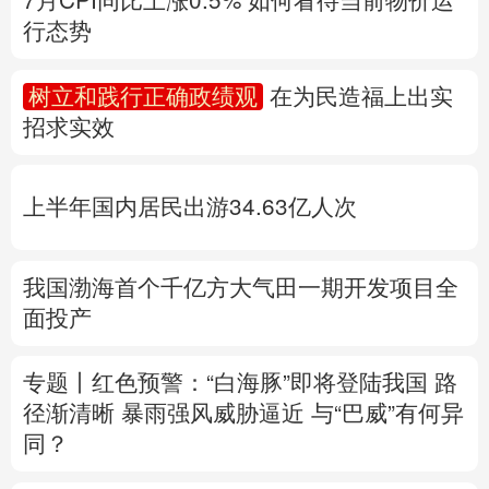
多语种频道
上半年国内居民出游34.63亿人次
English
Español
Français
عربى
Русский язык
日本語
한국어
我国渤海首个千亿方大气田一期开发项目全
面投产
Deutsch
Português
专题丨
红色预警：“白海豚”即将登陆我国 路
径渐清晰
暴雨强风威胁逼近
与“巴威”有何异
同？
浙江防台风一线扫描
福建防台风应急响应升
至二级
上海发布暴雨红色预警
江西启动防
汛四级应急响应