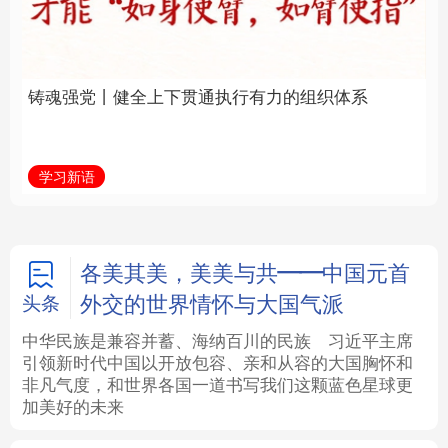
通执行有力的组织体系
福一脉相承
法律
中央文件
金融
汽车
学习新语
学习进行时
食品
人居
信息化
数字经济
学术中国
乡村振兴
银龄
溯源中国
各美其美，美美与共——中国元首
外交的世界情怀与大国气派
头条
城市
旅游
能源
会展
中华民族是兼容并蓄、海纳百川的民族
习近平主席
引领新时代中国以开放包容、亲和从容的大国胸怀和
彩票
娱乐
时尚
悦读
非凡气度，和世界各国一道书写我们这颗蓝色星球更
加美好的未来
公益
一带一路
亚太网
上市公司
文化产业
地方频道