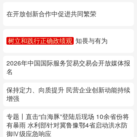
树立和践行正确政绩观
知畏与有为
多语种频道
2026年中国国际服务贸易交易会开放媒体报
English
Español
Français
عربى
名
Русский язык
日本語
한국어
保持定力、向质提升 民营企业创新动能持续
Deutsch
Português
增强
专题丨
直击“白海豚”登陆后现场
10余省份将
有暴雨
水利部针对冀鲁豫鄂4省启动洪水防
御Ⅳ级应急响应
公安部再次公布15起涉汛涉灾网络谣言案例
详情