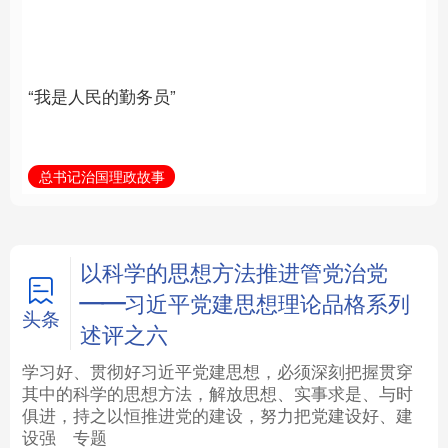
族复兴重任的高素质干
部队伍
法律
中央文件
金融
汽车
总书记治国理政故事
学习新语
食品
人居
信息化
数字经济
学术中国
乡村振兴
银龄
溯源中国
以科学的思想方法推进管党治党
——习近平党建思想理论品格系列
城市
旅游
能源
会展
头条
述评之六
彩票
娱乐
时尚
悦读
学习好、贯彻好习近平党建思想，必须深刻把握贯穿
其中的科学的思想方法，解放思想、实事求是、与时
俱进，持之以恒推进党的建设，努力把党建设好、建
公益
一带一路
亚太网
上市公司
设强
专题
文化产业
地方频道