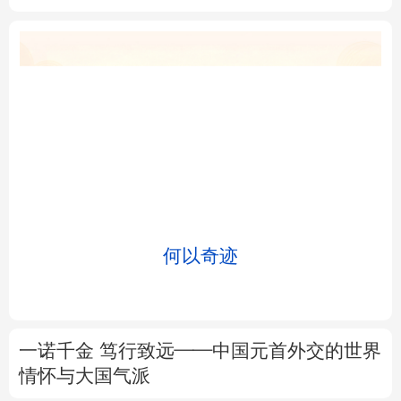
北京
天津
河北
山西
辽宁
吉林
上海
江苏
浙江
安徽
福建
江西
何以奇迹
山东
河南
湖北
湖南
广东
广西
海南
重庆
一诺千金 笃行致远——中国元首外交的世界
四川
贵州
云南
西藏
情怀与大国气派
陕西
甘肃
青海
宁夏
在开放创新合作中促进共同繁荣
新疆
内蒙古
黑龙江