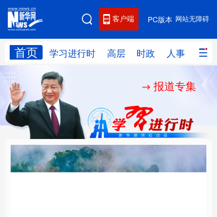
客户端
网站无障碍
PC版本
首页
网站地图
学习进行时
高层
时政
人事
国际
报道专集
学习进行时
高层
时政
人事
国际
财经
网评
港澳
台湾
思客智库
全球连线
教育
科技
科创
量子
体育
文化
书画
健康
军事
“我是人民的勤务员”
铸魂强党丨建设堪当民
访谈
视频
图片
政务