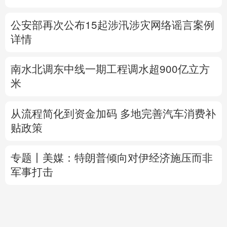
南水北调东中线一期工程调水超900亿立方
米
从流程简化到资金加码 多地完善汽车消费补
贴政策
专题丨
美媒：特朗普倾向对伊经济施压而非
军事打击
内塔尼亚胡拒加沙和平计划 以美一唱一和？
乌方想自产“爱国者”拦截弹 美军火商怕被分
蛋糕？