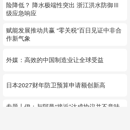
险降低？
降水极端性突出
浙江洪水防御Ⅲ
级应急响应
赋能发展推动共赢 “零关税”百日见证中非合
作新气象
外媒：高效的中国制造业让全球受益
日本2027财年防卫预算申请额创新高
专题丨
伊：与阿曼“接近”达成协议并不意味
重开海峡
战事打不下去了？
美军高层正寻
求“退出路径”