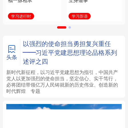
福一脉相承
立身做事
法律
中央文件
金融
汽车
学习进行时
学习新语
食品
人居
信息化
数字经济
学术中国
乡村振兴
银龄
溯源中国
以强烈的使命担当勇担复兴重任
——习近平党建思想理论品格系列
城市
旅游
能源
会展
头条
述评之四
彩票
娱乐
时尚
悦读
新时代新征程，以习近平党建思想为指引，中国共产
党人以更加强烈的使命担当，坚定信心、实干笃行，
必将团结带领亿万人民铸就新的历史伟业、创造新的
公益
一带一路
亚太网
上市公司
时代辉煌
专题
文化产业
地方频道