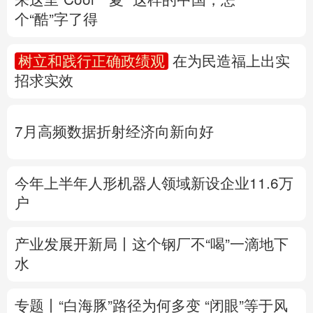
个“酷”字了得
多语种频道
树立和践行正确政绩观
在为民造福上出实
English
Español
Français
عربى
招求实效
Русский язык
日本語
한국어
7月高频数据折射经济向新向好
Deutsch
Português
今年上半年人形机器人领域新设企业11.6万
户
产业发展开新局丨
这个钢厂不“喝”一滴地下
水
专题丨
“白海豚”路径为何多变
“闭眼”等于风