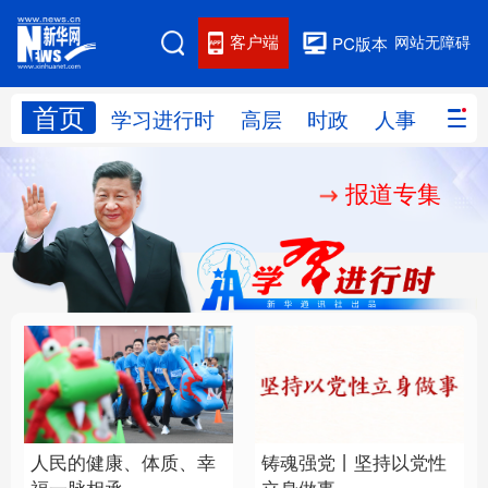
客户端
网站无障碍
PC版本
首页
网站地图
学习进行时
高层
时政
人事
国际
报道专集
学习进行时
高层
时政
人事
国际
财经
网评
港澳
台湾
思客智库
全球连线
教育
科技
科创
量子
体育
文化
书画
健康
军事
人民的健康、体质、幸
铸魂强党丨坚持以党性
访谈
视频
图片
政务