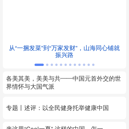
北京
天津
河北
山西
辽宁
吉林
上海
江苏
浙江
安徽
福建
江西
从“一捆发菜”到“万家发财”，山海同心铺就
会
振兴路
山东
河南
湖北
湖南
广东
广西
海南
重庆
各美其美，美美与共——中国元首外交的世
四川
贵州
云南
西藏
界情怀与大国气派
陕西
甘肃
青海
宁夏
专题丨
述评：以全民健身托举健康中国
新疆
内蒙古
黑龙江
来这里“Cool一夏”
这样的中国，怎一