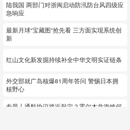
陆我国
两部门对浙闽启动防汛防台风四级应
急响应
最新月球“宝藏图”抢先看
三方面实现系统创
新
红山文化新发掘持续补全中华文明实证链条
外交部就广岛核爆81周年答问
警惕日本拥
核野心
专题丨
通航协议接近敲定？霍尔木兹海峡何
时重开？