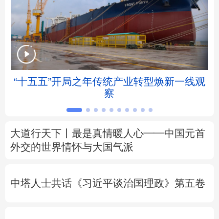
北京
天津
河北
山西
辽宁
吉林
上海
江苏
浙江
安徽
福建
江西
“十五五”开局之年传统产业转型焕新一线观
察
山东
河南
湖北
湖南
广东
广西
海南
重庆
大道行天下丨最是真情暖人心——中国元首
四川
贵州
云南
西藏
外交的
世界
情怀与大国气派
陕西
甘肃
青海
宁夏
中塔人士共话《习近平谈治国理政》第五卷
新疆
内蒙古
黑龙江