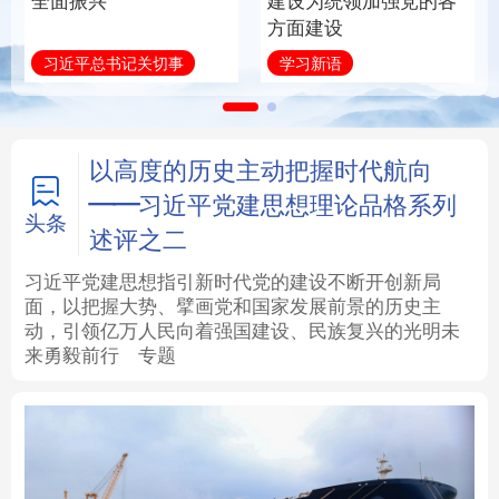
全面振兴
建设为统领加强党的各
方面建设
法律
中央文件
金融
汽车
习近平总书记关切事
学习新语
食品
人居
信息化
数字经济
学术中国
乡村振兴
银龄
溯源中国
以高度的历史主动把握时代航向
——习近平党建思想理论品格系列
城市
旅游
能源
会展
头条
述评之二
彩票
娱乐
时尚
悦读
习近平党建思想指引新时代党的建设不断开创新局
面，以把握大势、擘画党和国家发展前景的历史主
动，引领亿万人民向着强国建设、民族复兴的光明未
公益
一带一路
亚太网
上市公司
来勇毅前行
专题
文化产业
地方频道