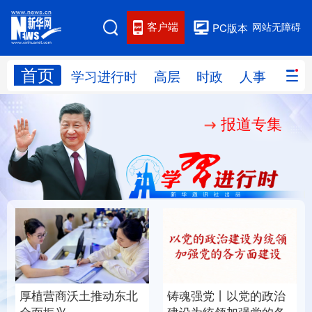
客户端
网站无障碍
PC版本
首页
网站地图
学习进行时
高层
时政
人事
国际
报道专集
学习进行时
高层
时政
人事
国际
财经
网评
港澳
台湾
思客智库
全球连线
教育
科技
科创
量子
体育
文化
书画
健康
军事
厚植营商沃土推动东北
铸魂强党丨以党的政治
访谈
视频
图片
政务