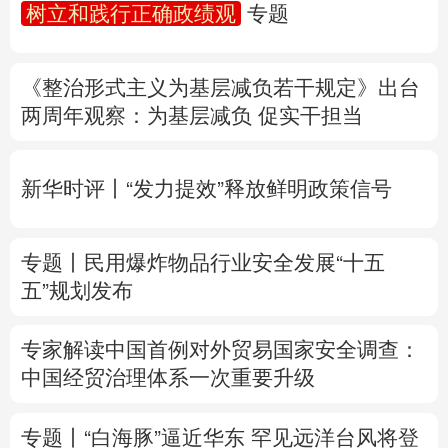
树立和践行正确政绩观
专题
多语种频道
《整治形式主义为基层减负若干规定》出台
English
Español
Français
عربى
两周年
观察
：为基层减负 促实干担当
Русский язык
日本語
한국어
新华时评丨“发力提效”释放鲜明政策信号
Deutsch
Português
专题丨
民用爆炸物品行业安全发展“十五
五”规划发布
专家解读中国首例对外贸易国家安全调查：
中国经贸治理体系一次重要升级
专题丨
“白海豚”逼近华东 罕见远洋台风将登