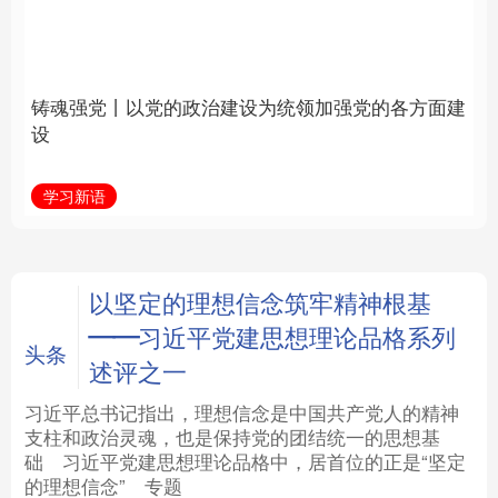
建设为统领加强党的各
统和现代有机融合在一
方面建设
起”
法律
中央文件
金融
汽车
学习新语
近镜头
食品
人居
信息化
数字经济
学术中国
乡村振兴
银龄
溯源中国
以坚定的理想信念筑牢精神根基
——习近平党建思想理论品格系列
城市
旅游
能源
会展
头条
述评之一
彩票
娱乐
时尚
悦读
习近平总书记指出，理想信念是中国共产党人的精神
支柱和政治灵魂，也是保持党的团结统一的思想基
础
习近平
党建思想理论品格中，居首位的正是“坚定
公益
一带一路
亚太网
上市公司
的理想信念”
专题
文化产业
地方频道