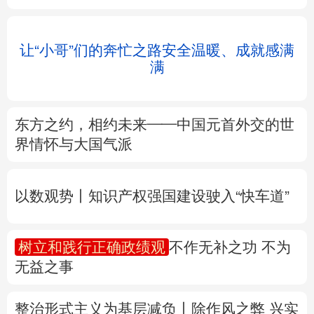
北京
天津
河北
山西
辽宁
吉林
上海
江苏
浙江
安徽
福建
江西
让“小哥”们的奔忙之路安全温暖、成就感满
满
山东
河南
湖北
湖南
广东
广西
海南
重庆
东方之约，相约未来——中国元首外交的世
四川
贵州
云南
西藏
界情怀与大国气派
陕西
甘肃
青海
宁夏
以数观势丨知识产权强国建设驶入“快车道”
新疆
内蒙古
黑龙江
树立和践行正确政绩观
不作无补之功 不为