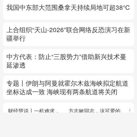
险救灾
黑龙江迎战洪峰见闻
多省份关键期
这样做
我国中东部大范围桑拿天持续局地可超38℃
上合组织“天山-2026”联合网络反恐演习在新
疆举行
中方代表：防止“三股势力”借助新兴技术蔓
延渗透
专题丨
伊朗与阿曼就霍尔木兹海峡拟定航道
坐标达成一致
海峡现有两条航道将关闭