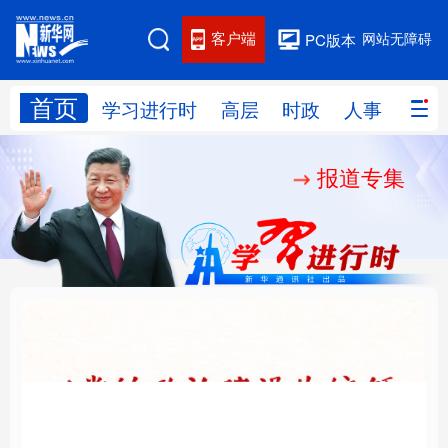
客户端
网站无障碍
PC版本
首页
网站地图
学习进行时
高层
时政
人事
国际
报道专集
学习进行时
高层
时政
人事
国际
财经
网评
港澳
台湾
思客智库
全球连线
教育
科技
科创
量子
体育
文化
书画
健康
军事
铸魂强党丨以党的政治
“作为千年古都，要把传
访谈
视频
图片
政务