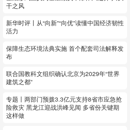
无益之事
多语种频道
整治形式主义为基层减负丨除作风之弊 兴实
English
Español
Français
عربى
干之风
Русский язык
日本語
한국어
新华时评丨从“向新”“向优”读懂中国经济韧性
Deutsch
Português
活力
保障生态环境法典实施 首个配套司法解释发
布
联合国教科文组织确认北京为2029年“世界
建筑之都”
专题丨
两部门预拨3.3亿元支持8省市应急抢