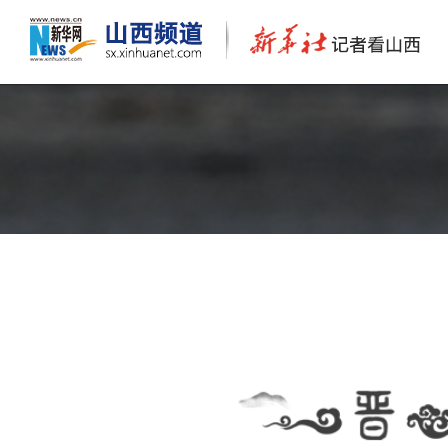
新华“晋”行时丨