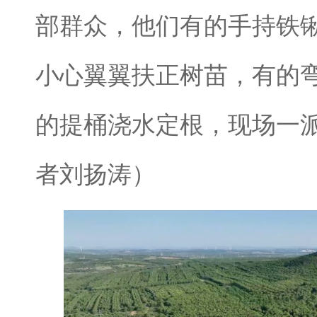
部群众，他们有的手持铁
小心翼翼扶正树苗，有的
的提桶浇水定根，现场一
者刘扬涛）