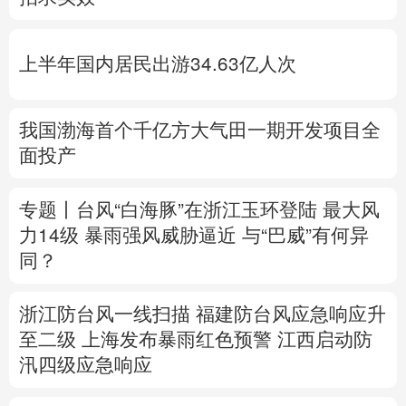
多语种频道
上半年国内居民出游34.63亿人次
English
Español
Français
عربى
Русский язык
日本語
한국어
我国渤海首个千亿方大气田一期开发项目全
面投产
Deutsch
Português
专题丨
台风“白海豚”在浙江玉环登陆 最大风
力14级
暴雨强风威胁逼近
与“巴威”有何异
同？
浙江防台风一线扫描
福建防台风应急响应升
至二级
上海发布暴雨红色预警
江西启动防
汛四级应急响应