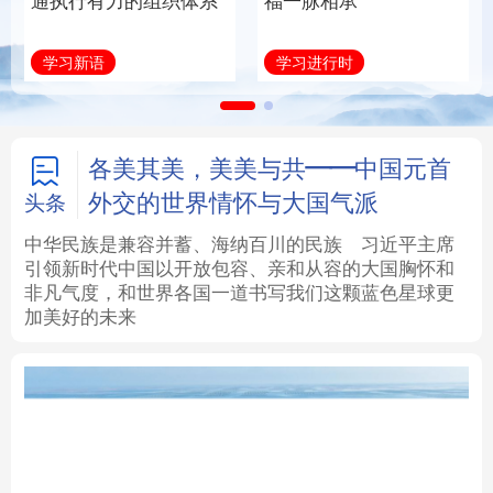
通执行有力的组织体系
福一脉相承
法律
中央文件
金融
汽车
学习新语
学习进行时
食品
人居
信息化
数字经济
学术中国
乡村振兴
银龄
溯源中国
各美其美，美美与共——中国元首
外交的世界情怀与大国气派
头条
城市
旅游
能源
会展
中华民族是兼容并蓄、海纳百川的民族
习近平主席
引领新时代中国以开放包容、亲和从容的大国胸怀和
彩票
娱乐
时尚
悦读
非凡气度，和世界各国一道书写我们这颗蓝色星球更
加美好的未来
公益
一带一路
亚太网
上市公司
文化产业
地方频道