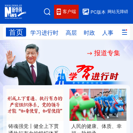
客户端
网站无障碍
PC版本
首页
网站地图
学习进行时
高层
时政
人事
国际
报道专集
学习进行时
高层
时政
人事
国际
财经
网评
港澳
台湾
思客智库
全球连线
教育
科技
科创
量子
体育
文化
书画
健康
军事
铸魂强党丨健全上下贯
人民的健康、体质、幸
访谈
视频
图片
政务