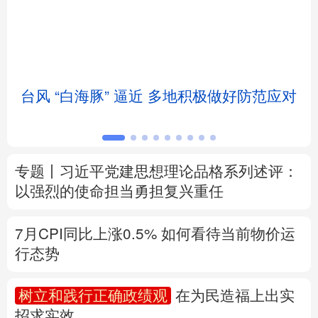
北京
天津
河北
山西
辽宁
吉林
上海
江苏
台风 “白海豚” 逼近 多地积极做好防范应对
浙江
安徽
福建
江西
山东
河南
湖北
湖南
专题丨
习近平党建思想理论品格系列述评：
广东
广西
海南
重庆
以强烈的使命担当勇担复兴重任
四川
贵州
云南
西藏
7月CPI同比上涨0.5%
如何看待当前物价运
陕西
甘肃
青海
宁夏
行态势
新疆
内蒙古
黑龙江
树立和践行正确政绩观
在为民造福上出实
招求实效