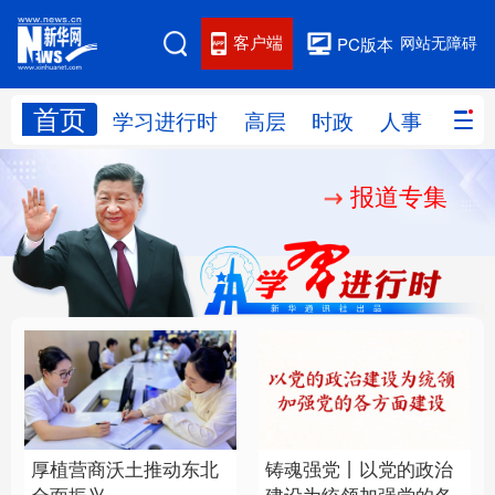
客户端
网站无障碍
PC版本
首页
网站地图
学习进行时
高层
时政
人事
国际
报道专集
学习进行时
高层
时政
人事
国际
财经
网评
港澳
台湾
思客智库
全球连线
教育
科技
科创
量子
体育
文化
书画
健康
军事
厚植营商沃土推动东北
铸魂强党丨以党的政治
访谈
视频
图片
政务