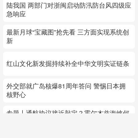
陆我国
两部门对浙闽启动防汛防台风四级应
急响应
最新月球“宝藏图”抢先看
三方面实现系统创
新
红山文化新发掘持续补全中华文明实证链条
外交部就广岛核爆81周年答问
警惕日本拥
核野心
专题丨
通航协议接近敲定？霍尔木兹海峡何
时重开？