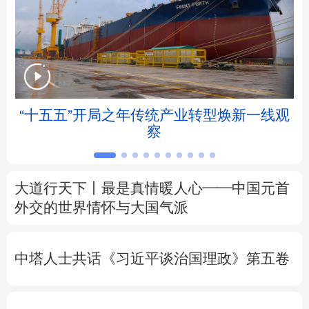
北京
天津
河北
山西
辽宁
吉林
上海
江苏
浙江
安徽
福建
江西
“十五五”开局之年传统产业转型焕新一线观
察
山东
河南
湖北
湖南
广东
广西
海南
重庆
大道行天下丨最是真情暖人心——中国元首
四川
贵州
云南
西藏
外交的
世界
情怀与大国气派
陕西
甘肃
青海
宁夏
中塔人士共话《习近平谈治国理政》第五卷
新疆
内蒙古
黑龙江