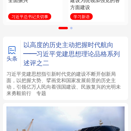
全面振兴
建设为统领加强党的各
方面建设
法律
中央文件
金融
汽车
习近平总书记关切事
学习新语
食品
人居
信息化
数字经济
学术中国
乡村振兴
银龄
溯源中国
以高度的历史主动把握时代航向
——习近平党建思想理论品格系列
城市
旅游
能源
会展
头条
述评之二
彩票
娱乐
时尚
悦读
习近平党建思想指引新时代党的建设不断开创新局
面，以把握大势、擘画党和国家发展前景的历史主
动，引领亿万人民向着强国建设、民族复兴的光明未
公益
一带一路
亚太网
上市公司
来勇毅前行
专题
文化产业
地方频道