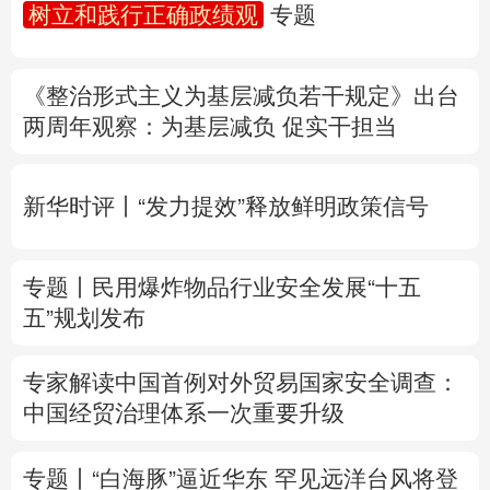
树立和践行正确政绩观
专题
多语种频道
《整治形式主义为基层减负若干规定》出台
English
Español
Français
عربى
两周年
观察
：为基层减负 促实干担当
Русский язык
日本語
한국어
新华时评丨“发力提效”释放鲜明政策信号
Deutsch
Português
专题丨
民用爆炸物品行业安全发展“十五
五”规划发布
专家解读中国首例对外贸易国家安全调查：
中国经贸治理体系一次重要升级
专题丨
“白海豚”逼近华东 罕见远洋台风将登