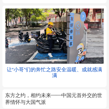
北京
天津
河北
山西
辽宁
吉林
上海
江苏
浙江
安徽
福建
江西
让“小哥”们的奔忙之路安全温暖、成就感满
满
山东
河南
湖北
湖南
广东
广西
海南
重庆
东方之约，相约未来——中国元首外交的世
四川
贵州
云南
西藏
界情怀与大国气派
陕西
甘肃
青海
宁夏
以数观势丨知识产权强国建设驶入“快车道”
新疆
内蒙古
黑龙江
树立和践行正确政绩观
不作无补之功 不为