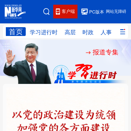
客户端
网站无障碍
PC版本
首页
网站地图
学习进行时
高层
时政
人事
国际
报道专集
学习进行时
高层
时政
人事
国际
财经
网评
港澳
台湾
思客智库
全球连线
教育
科技
科创
量子
体育
文化
书画
健康
军事
铸魂强党丨以党的政治
“作为千年古都，要把传
访谈
视频
图片
政务