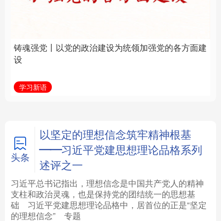
建设为统领加强党的各
统和现代有机融合在一
方面建设
起”
法律
中央文件
金融
汽车
学习新语
近镜头
食品
人居
信息化
数字经济
学术中国
乡村振兴
银龄
溯源中国
以坚定的理想信念筑牢精神根基
——习近平党建思想理论品格系列
城市
旅游
能源
会展
头条
述评之一
彩票
娱乐
时尚
悦读
习近平总书记指出，理想信念是中国共产党人的精神
支柱和政治灵魂，也是保持党的团结统一的思想基
础
习近平
党建思想理论品格中，居首位的正是“坚定
公益
一带一路
亚太网
上市公司
的理想信念”
专题
文化产业
地方频道