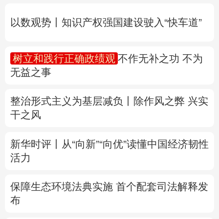
无益之事
多语种频道
整治形式主义为基层减负丨除作风之弊 兴实
English
Español
Français
عربى
干之风
Русский язык
日本語
한국어
新华时评丨从“向新”“向优”读懂中国经济韧性
Deutsch
Português
活力
保障生态环境法典实施 首个配套司法解释发
布
专题丨
防大汛、防强台风 多省份关键期这样
做