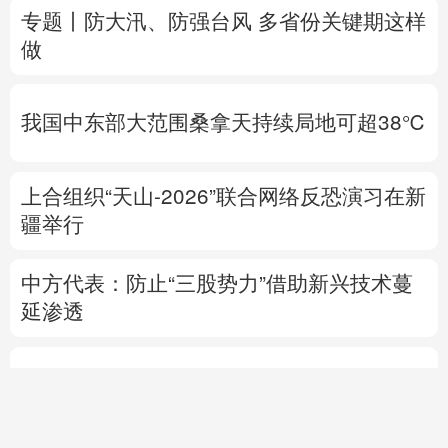
我国中东部大范围桑拿天持续局地可超38℃
上合组织“天山-2026”联合网络反恐演习在新
疆举行
中方代表：防止“三股势力”借助新兴技术蔓
延渗透
热点问答丨胡塞武装连续袭船 沙特作何应对
专题丨
伊朗与阿曼就霍尔木兹海峡拟定航道
坐标达成一致
海峡现有两条航道将关闭