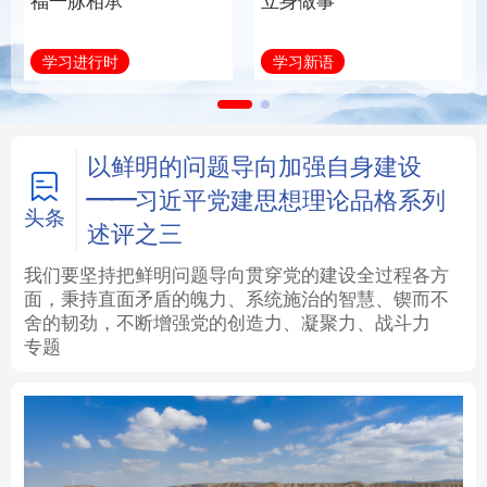
福一脉相承
立身做事
法律
中央文件
金融
汽车
学习进行时
学习新语
食品
人居
信息化
数字经济
学术中国
乡村振兴
银龄
溯源中国
以鲜明的问题导向加强自身建设
——习近平党建思想理论品格系列
城市
旅游
能源
会展
头条
述评之三
彩票
娱乐
时尚
悦读
我们要坚持把鲜明问题导向贯穿党的建设全过程各方
面，秉持直面矛盾的魄力、系统施治的智慧、锲而不
舍的韧劲，不断增强党的创造力、凝聚力、战斗力
公益
一带一路
亚太网
上市公司
专题
文化产业
地方频道