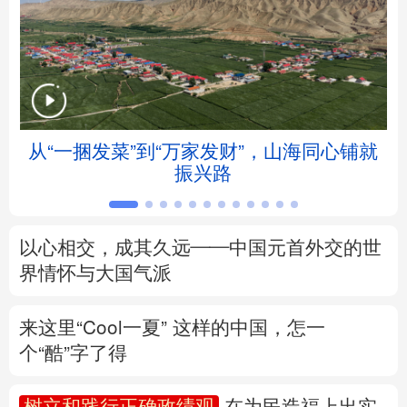
北京
天津
河北
山西
辽宁
吉林
上海
江苏
浙江
安徽
福建
江西
从“一捆发菜”到“万家发财”，山海同心铺就
振兴路
山东
河南
湖北
湖南
广东
广西
海南
重庆
以心相交，成其久远——中国元首外交的世
四川
贵州
云南
西藏
界情怀与大国气派
陕西
甘肃
青海
宁夏
来这里“Cool一夏”
这样的中国，怎一
个“酷”字了得
新疆
内蒙古
黑龙江
树立和践行正确政绩观
在为民造福上出实