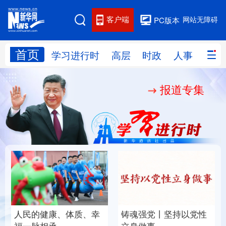
客户端
网站无障碍
PC版本
首页
网站地图
学习进行时
高层
时政
人事
国际
报道专集
学习进行时
高层
时政
人事
国际
财经
网评
港澳
台湾
思客智库
全球连线
教育
科技
科创
量子
体育
文化
书画
健康
军事
人民的健康、体质、幸
铸魂强党丨坚持以党性
访谈
视频
图片
政务