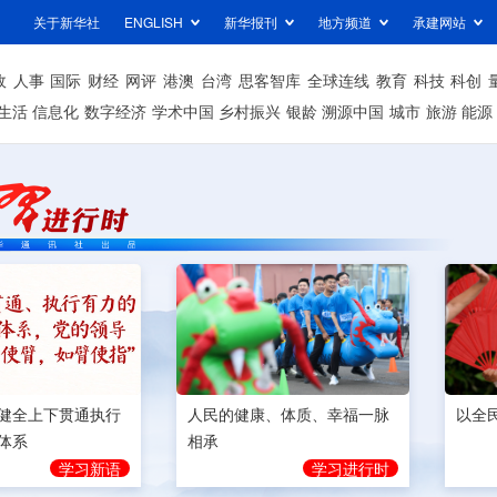
关于新华社
ENGLISH
新华报刊
地方频道
承建网站
政
人事
国际
财经
网评
港澳
台湾
思客智库
全球连线
教育
科技
科创
生活
信息化
数字经济
学术中国
乡村振兴
银龄
溯源中国
城市
旅游
能源
健全上下贯通执行
人民的健康、体质、幸福一脉
以全
体系
相承
学习新语
学习进行时