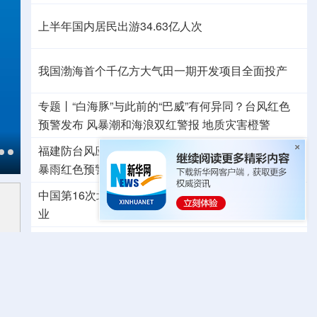
上半年国内居民出游34.63亿人次
我国渤海首个千亿方大气田一期开发项目全面投产
专题丨
“白海豚”与此前的“巴威”有何异同？
台风红色
预警发布
风暴潮和海浪双红警报
地质灾害橙警
福建防台风应急响应提升至二级
上海针对多区发布
暴雨红色预警
江西启动防汛四级应急响应
中国第16次北冰洋考察队“雪龙2”号开始冰站调查作
业
中国代表队首次参加国际核科学奥赛 获一金三银
高市早苗再度对“无核三原则”含糊表态
视