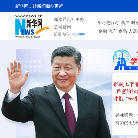
新华通讯社主办
学习进行时
高层
时
公司官网
金融
汽车
食品
人居
股票代码：
603888
铸魂强党丨
有力的组织