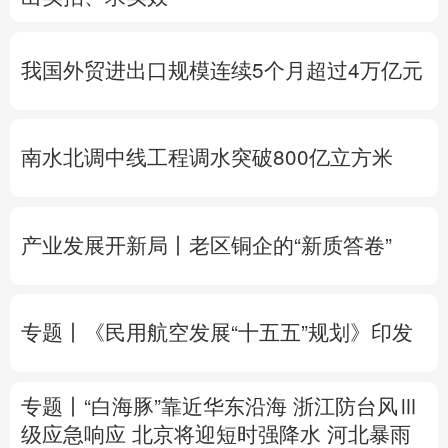
多语种频道
我国外贸进出口规模连续5个月超过4万亿元
English
Español
Français
عربى
Русский язык
日本語
한국어
南水北调中线工程调水突破800亿立方米
Deutsch
Português
产业发展开新局丨
老区铜企的“新质答卷”
专题丨
《民用航空发展“十五五”规划》印发
专题丨
“白海豚”靠近华东沿海
浙江防台风Ⅲ
级应急响应
北京将迎短时强降水
河北暴雨