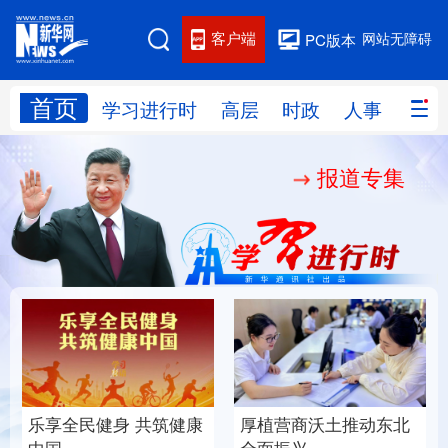
客户端
网站无障碍
PC版本
首页
网站地图
学习进行时
高层
时政
人事
国际
报道专集
学习进行时
高层
时政
人事
国际
财经
网评
港澳
台湾
思客智库
全球连线
教育
科技
科创
量子
体育
文化
书画
健康
军事
乐享全民健身 共筑健康
厚植营商沃土推动东北
访谈
视频
图片
政务