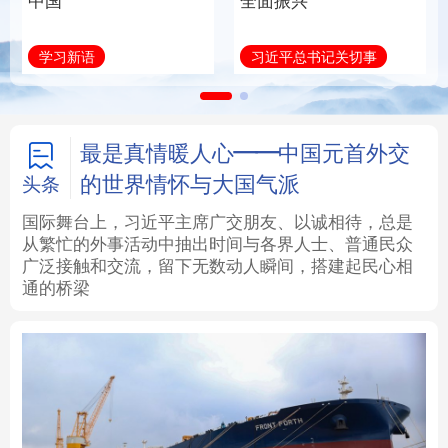
中国
全面振兴
法律
中央文件
金融
汽车
学习新语
习近平总书记关切事
食品
人居
信息化
数字经济
学术中国
乡村振兴
银龄
溯源中国
最是真情暖人心——中国元首外交
的世界情怀与大国气派
头条
城市
旅游
能源
会展
国际舞台上，习近平主席广交朋友、以诚相待，总是
从繁忙的外事活动中抽出时间与各界人士、普通民众
彩票
娱乐
时尚
悦读
广泛接触和交流，留下无数动人瞬间，搭建起民心相
通的桥梁
公益
一带一路
亚太网
上市公司
文化产业
地方频道