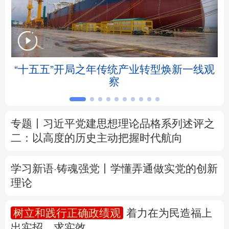
北京
天津
河北
山西
辽宁
吉林
上海
江苏
帧
“十五五”开局之年传统产业转型焕新一线观
浙江
安徽
福建
江西
察
山东
河南
湖北
湖南
专题丨
习近平党建思想理论品格系列述评之
广东
广西
海南
重庆
二：以高度的历史主动把握时代航向
四川
贵州
云南
西藏
学习新语·铸魂强党丨学懂弄通做实党的创新
陕西
甘肃
青海
宁夏
理论
新疆
内蒙古
黑龙江
树立和践行正确政绩观
着力在为民造福上
出实招、求实效