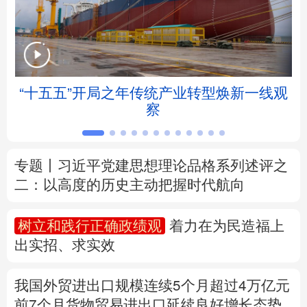
北京
天津
河北
山西
辽宁
吉林
上海
江苏
“十五五”开局之年传统产业转型焕新一线观
浙江
安徽
福建
江西
察
山东
河南
湖北
湖南
专题丨
习近平党建思想理论品格系列述评之
广东
广西
海南
重庆
二：以高度的历史主动把握时代航向
四川
贵州
云南
西藏
树立和践行正确政绩观
着力在为民造福上
陕西
甘肃
青海
宁夏
出实招、求实效
新疆
内蒙古
黑龙江
我国外贸进出口规模连续5个月超过4万亿元
前7个月货物贸易进出口延续良好增长态势