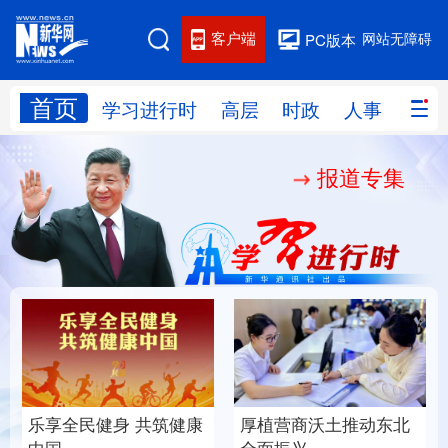
客户端
网站无障碍
PC版本
首页
网站地图
学习进行时
高层
时政
人事
国际
报道专集
学习进行时
高层
时政
人事
国际
财经
网评
港澳
台湾
思客智库
全球连线
教育
科技
科创
量子
体育
文化
书画
健康
军事
乐享全民健身 共筑健康
厚植营商沃土推动东北
访谈
视频
图片
政务