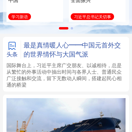
中国
全面振兴
法律
中央文件
金融
汽车
学习新语
习近平总书记关切事
食品
人居
信息化
数字经济
学术中国
乡村振兴
银龄
溯源中国
最是真情暖人心——中国元首外交
的世界情怀与大国气派
头条
城市
旅游
能源
会展
国际舞台上，习近平主席广交朋友、以诚相待，总是
从繁忙的外事活动中抽出时间与各界人士、普通民众
彩票
娱乐
时尚
悦读
广泛接触和交流，留下无数动人瞬间，搭建起民心相
通的桥梁
公益
一带一路
亚太网
上市公司
文化产业
地方频道