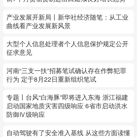
多语种频道
产业发展开新局丨
新华社经济随笔：从工业
曲线看产业发展新风景
English
Español
Français
عربى
Русский язык
日本語
한국어
大型个人信息处理者个人信息保护规定公开
征求意见
Deutsch
Português
河南“三支一扶”招募笔试确认存在作弊犯罪
行为
定于8月22日重新组织笔试
专题丨
台风“白海豚”即将进入东海
浙江福建
启动国家地质灾害四级响应
6省市启动洪水
防御Ⅳ级响应
自动驾驶有了安全准入基线 从这些方面读懂