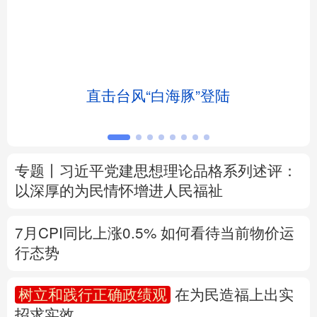
北京
天津
河北
山西
辽宁
吉林
上海
江苏
直击台风“白海豚”登陆
浙江
安徽
福建
江西
山东
河南
湖北
湖南
专题丨
习近平党建思想理论品格系列述评：
广东
广西
海南
重庆
以深厚的为民情怀增进人民福祉
四川
贵州
云南
西藏
7月CPI同比上涨0.5%
如何看待当前物价运
陕西
甘肃
青海
宁夏
行态势
新疆
内蒙古
黑龙江
树立和践行正确政绩观
在为民造福上出实
招求实效