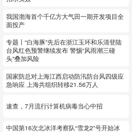
多语种频道
我国渤海首个千亿方大气田一期开发项目全
面投产
English
Español
Français
عربى
Русский язык
日本語
한국어
专题丨
“白海豚”先后在浙江玉环和乐清登陆
台风红色预警继续发布
警惕“风雨潮三碰
Deutsch
Português
头”叠加风险
国家防总对上海江西启动防汛防台风四级应
急响应
上海共组织转移21.56万人
速查，7月流行计算机病毒当心中招
中国第16次北冰洋考察队“雪龙2”号开始冰