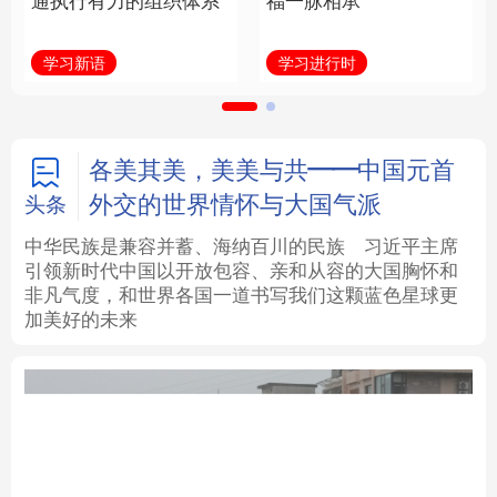
通执行有力的组织体系
福一脉相承
法律
中央文件
金融
汽车
学习新语
学习进行时
食品
人居
信息化
数字经济
学术中国
乡村振兴
银龄
溯源中国
各美其美，美美与共——中国元首
外交的世界情怀与大国气派
头条
城市
旅游
能源
会展
中华民族是兼容并蓄、海纳百川的民族
习近平主席
引领新时代中国以开放包容、亲和从容的大国胸怀和
彩票
娱乐
时尚
悦读
非凡气度，和世界各国一道书写我们这颗蓝色星球更
加美好的未来
公益
一带一路
亚太网
上市公司
文化产业
地方频道