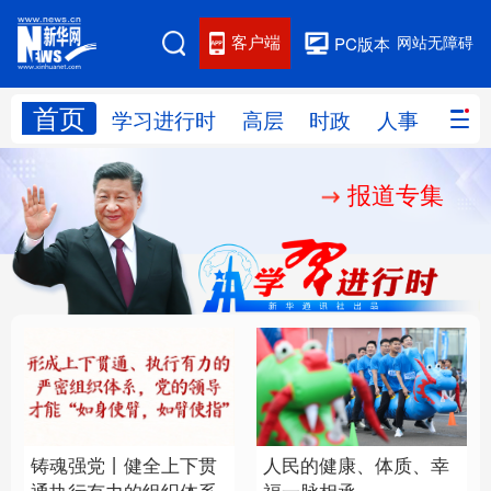
客户端
网站无障碍
PC版本
首页
网站地图
学习进行时
高层
时政
人事
国际
报道专集
学习进行时
高层
时政
人事
国际
财经
网评
港澳
台湾
思客智库
全球连线
教育
科技
科创
量子
体育
文化
书画
健康
军事
铸魂强党丨健全上下贯
人民的健康、体质、幸
访谈
视频
图片
政务