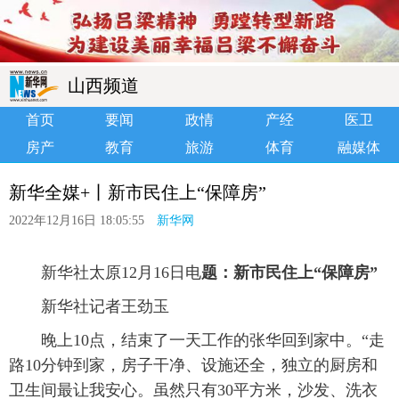
山西频道
首页
要闻
政情
产经
医卫
房产
教育
旅游
体育
融媒体
新华全媒+丨新市民住上“保障房”
2022年12月16日 18:05:55
新华网
 新华社太原12月16日电
题：新市民住上“保障房”
 新华社记者王劲玉
 晚上10点，结束了一天工作的张华回到家中。“走
路10分钟到家，房子干净、设施还全，独立的厨房和
卫生间最让我安心。虽然只有30平方米，沙发、洗衣