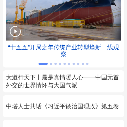
北京
天津
河北
山西
辽宁
吉林
上海
江苏
浙江
安徽
福建
江西
“十五五”开局之年传统产业转型焕新一线观
察
山东
河南
湖北
湖南
广东
广西
海南
重庆
大道行天下丨最是真情暖人心——中国元首
四川
贵州
云南
西藏
外交的
世界
情怀与大国气派
陕西
甘肃
青海
宁夏
中塔人士共话《习近平谈治国理政》第五卷
新疆
内蒙古
黑龙江