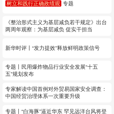
树立和践行正确政绩观
专题
多语种频道
《整治形式主义为基层减负若干规定》出台
English
Español
Français
عربى
两周年
观察
：为基层减负 促实干担当
Русский язык
日本語
한국어
新华时评丨“发力提效”释放鲜明政策信号
Deutsch
Português
专题丨
民用爆炸物品行业安全发展“十五
五”规划发布
专家解读中国首例对外贸易国家安全调查：
中国经贸治理体系一次重要升级
专题丨
“白海豚”逼近华东 罕见远洋台风将登