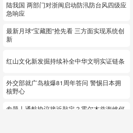
陆我国
两部门对浙闽启动防汛防台风四级应
急响应
最新月球“宝藏图”抢先看
三方面实现系统创
新
红山文化新发掘持续补全中华文明实证链条
外交部就广岛核爆81周年答问
警惕日本拥
核野心
专题丨
通航协议接近敲定？霍尔木兹海峡何
时重开？