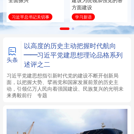
全面振兴
建设为统领加强党的各
方面建设
法律
中央文件
金融
汽车
习近平总书记关切事
学习新语
食品
人居
信息化
数字经济
学术中国
乡村振兴
银龄
溯源中国
以高度的历史主动把握时代航向
——习近平党建思想理论品格系列
城市
旅游
能源
会展
头条
述评之二
彩票
娱乐
时尚
悦读
习近平党建思想指引新时代党的建设不断开创新局
面，以把握大势、擘画党和国家发展前景的历史主
动，引领亿万人民向着强国建设、民族复兴的光明未
公益
一带一路
亚太网
上市公司
来勇毅前行
专题
文化产业
地方频道