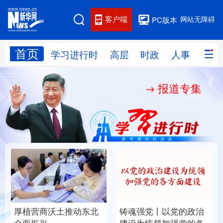
客户端
网站无障碍
PC版本
首页
网站地图
学习进行时
高层
时政
人事
国际
报道专集
学习进行时
高层
时政
人事
国际
财经
网评
港澳
台湾
思客智库
全球连线
教育
科技
科创
量子
体育
文化
书画
健康
军事
厚植营商沃土推动东北
铸魂强党丨以党的政治
访谈
视频
图片
政务