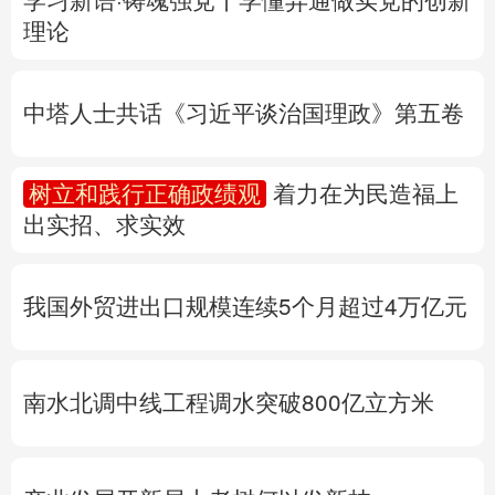
多语种频道
树立和践行正确政绩观
着力在为民造福上
出实招、求实效
English
Español
Français
عربى
Русский язык
日本語
한국어
我国外贸进出口规模连续5个月超过4万亿元
Deutsch
Português
南水北调中线工程调水突破800亿立方米
产业发展开新局丨
老树何以发新枝
专题丨
民爆行业“十五五”规划发布 鼓励企业
重组整合