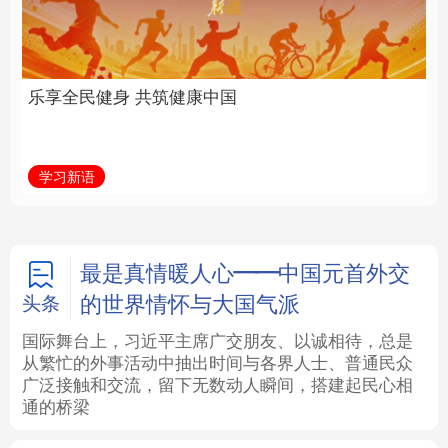
中国
全面振兴
法律
中央文件
金融
汽车
学习新语
习近平总书记关切事
食品
人居
信息化
数字经济
学术中国
乡村振兴
银龄
溯源中国
最是真情暖人心——中国元首外交
的世界情怀与大国气派
头条
城市
旅游
能源
会展
国际舞台上，习近平主席广交朋友、以诚相待，总是
从繁忙的外事活动中抽出时间与各界人士、普通民众
彩票
娱乐
时尚
悦读
广泛接触和交流，留下无数动人瞬间，搭建起民心相
通的桥梁
公益
一带一路
亚太网
上市公司
文化产业
地方频道