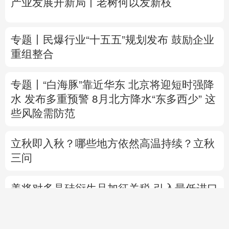
专题丨
“白海豚”靠近华东
北京将迎短时强降
水 发布多重预警
8月北方降水“东多西少” 这
些风险需防范
立秋即入秋？哪些地方依然高温持续？立秋
三问
美将对多晶硅衍生品加征关税 引入最低进口
价机制
专题丨
伊拟禁敌对方通行霍尔木兹海峡 重罚
违规者
伊媒：格什姆岛附近爆炸声系打
击“敌对目标”所致