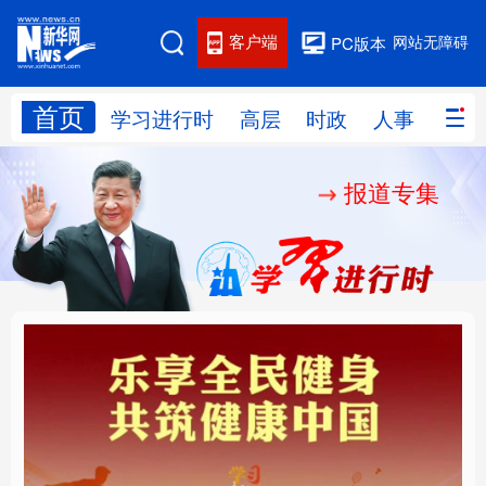
客户端
网站无障碍
PC版本
首页
网站地图
学习进行时
高层
时政
人事
国际
报道专集
学习进行时
高层
时政
人事
国际
财经
网评
港澳
台湾
思客智库
全球连线
教育
科技
科创
量子
体育
文化
书画
健康
军事
乐享全民健身 共筑健康
厚植营商沃土推动东北
访谈
视频
图片
政务