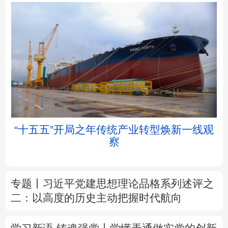
北京
天津
河北
山西
辽宁
吉林
上海
江苏
帧
“十五五”开局之年传统产业转型焕新一线观
浙江
安徽
福建
江西
察
山东
河南
湖北
湖南
专题丨
习近平党建思想理论品格系列述评之
广东
广西
海南
重庆
二：以高度的历史主动把握时代航向
四川
贵州
云南
西藏
学习新语·铸魂强党丨学懂弄通做实党的创新
陕西
甘肃
青海
宁夏
理论
新疆
内蒙古
黑龙江
中塔人士共话《习近平谈治国理政》第五卷