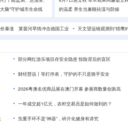
慧大脑”守护城市生命线
的温柔
养生当兼顾祛湿与防燥
莱茵河旱情冲击德国工业
天文望远镜观测到“猎鹰9”火箭残
部分网红游乐项目存安全隐患 惊险背后的盲区
财经慧说丨等灯停表，守护的不只是骑手安全
2026粤澳名优商品展在澳门开幕 参展商数量创新高
一年成交超1亿元，农村交易员是如何做到的？
生
负重手环不是“神器”，碎片化健身有讲究