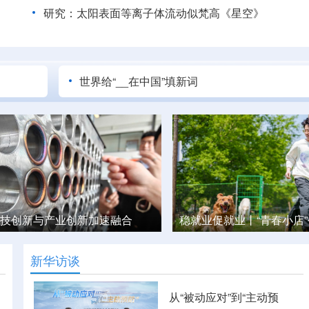
研究：太阳表面等离子体流动似梵高《星空》
世界给“__在中国”填新词
就业丨“青春小店”创业记
白凤凰落过的地方，“长”
新华访谈
从“被动应对”到“主动预