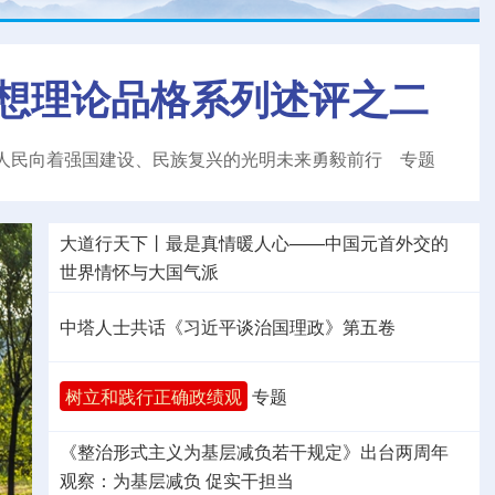
想理论品格系列述评之二
人民向着强国建设、民族复兴的光明未来勇毅前行
专题
大道行天下丨最是真情暖人心——中国元首外交的
世界
情怀与大国气派
中塔人士共话《习近平谈治国理政》第五卷
树立和践行正确政绩观
专题
《整治形式主义为基层减负若干规定》出台两周年
观察
：为基层减负 促实干担当