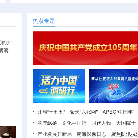
热点专题
们的奔
满满
开局“十五五”
聚焦“六张网”
APEC“中国年”
党旗飘扬
文化中国行
时代人物
大国院士
产业发展开新局
南海影像日志
聚焦防汛抗