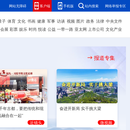
网站无障碍
客户端
手机版
站内搜索
网络举报专区
量子
体育
文化
书画
健康
军事
访谈
视频
图片
政务
法律
中央文件
会展
彩票
娱乐
时尚
悦读
公益
一带一路
亚太网
上市公司
文化产业
报道专集
奋进开新局 实干挑大梁
为千年古都，要把传统和现
机融合在一起”
微视频
近镜头