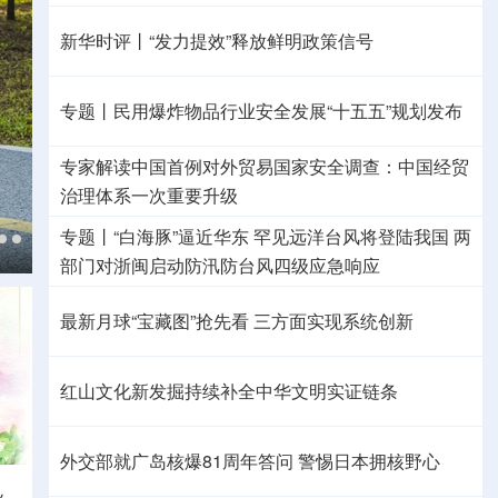
新华时评丨“发力提效”释放鲜明政策信号
专题丨
民用爆炸物品行业安全发展“十五五”规划发布
专家解读中国首例对外贸易国家安全调查：中国经贸
治理体系一次重要升级
专题丨
“白海豚”逼近华东 罕见远洋台风将登陆我国
两
部门对浙闽启动防汛防台风四级应急响应
最新月球“宝藏图”抢先看
三方面实现系统创新
红山文化新发掘持续补全中华文明实证链条
外交部就广岛核爆81周年答问
警惕日本拥核野心
秋