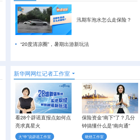
汛期车泡水怎么走保险？
“20度清凉圈”，暑期出游新玩法
新华网网红记者工作室
看28个辟谣直报点如何点
保险资金“南下”了？几分
亮求真星火
钟搞懂什么是“南向通”
大“申”说辟谣工作室
晓焓工作室