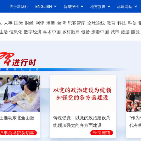
关于新华社
ENGLISH
新华报刊
地方频道
承建网站
政
人事
国际
财经
网评
港澳
台湾
思客智库
全球连线
教育
科技
科创
生活
信息化
数字经济
学术中国
乡村振兴
银龄
溯源中国
城市
旅游
能源
土推动东北全面振
铸魂强党丨以党的政治建设为
“作
统领加强党的各方面建设
代有
近平总书记关切事
学习新语