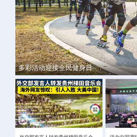
今年入汛以来最大洪峰过境长江
工银私人银行 君子偕伙伴同行
我国最北高铁哈伊高铁启动运行试验
多彩活动迎接全民健身日
外交部发言人转发贵州梯田音乐会
活力中国调