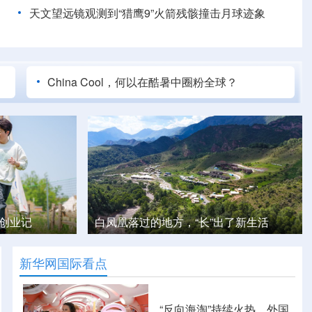
天文望远镜观测到“猎鹰9”火箭残骸撞击月球迹象
China Cool，何以在酷暑中圈粉全球？
出了新生活
雄安人工智能实训基地正式投运
新华网国际看点
“反向海淘”持续火热，外国