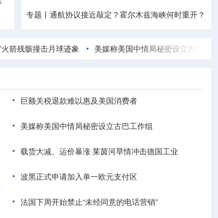
专题丨
通航协议接近敲定？霍尔木兹海峡何时重开？
我国对派拓公司在华销售产品启动网络安全审查
骸撞击月球迹象
美媒称美国中情局秘密设立古巴工作组
研
国际金价大涨 油价涨跌不一
巨额关税退款难以惠及美国消费者
美媒称美国中情局秘密设立古巴工作组
载货大减、运价暴涨 莱茵河旱情冲击德国工业
波黑正式申请加入单一欧元支付区
法国下周开始禁止“未经同意的电话营销”