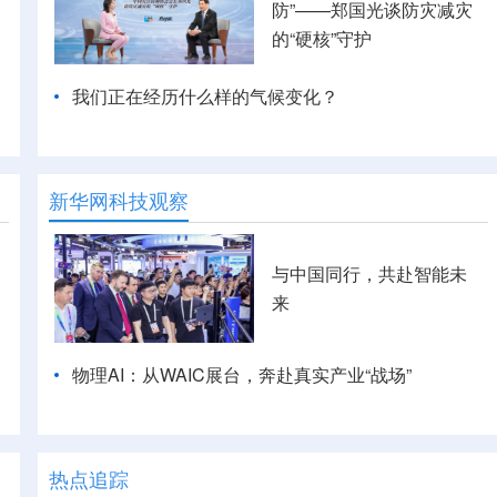
防”——郑国光谈防灾减灾
的“硬核”守护
我们正在经历什么样的气候变化？
新华网科技观察
与中国同行，共赴智能未
来
物理AI：从WAIC展台，奔赴真实产业“战场”
热点追踪