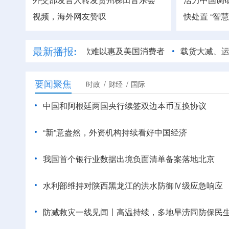
视频
，海外网友赞叹
快处置 “智
最新播报:
丨巨额关税退款难以惠及美国消费者
载货大减、运价暴涨 
要闻聚焦
时政
财经
国际
中国和阿根廷两国央行续签双边本币互换协议
“新”意盎然，外资机构持续看好中国经济
我国首个银行业数据出境负面清单备案落地北京
水利部维持对陕西黑龙江的洪水防御Ⅳ级应急响应
防减救灾一线见闻丨高温持续，多地旱涝同防保民