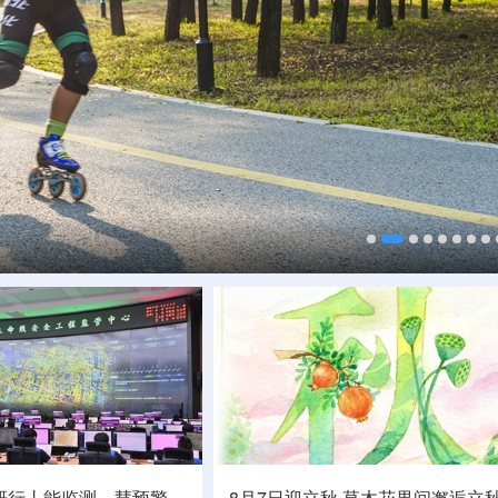
重庆涪陵段
研行丨
能监测、慧预警、
8月7日迎立秋
草木花果间邂逅立