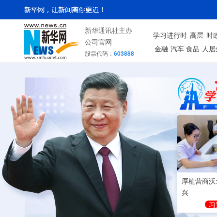
新华通讯社主办
学习进行时
高层
时
公司官网
金融
汽车
食品
人居
股票代码：
603888
厚植营商沃
兴
习