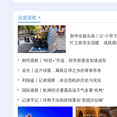
深度观察
新华全媒头条丨
让“小哥”
忙之路安全温暖、成就感
财经观察丨
“科技+”升温，研学新赛道加速成形
追光丨
这片绿茵，藏着足球之乡的青春答卷
列国鉴丨记者观察：休达危机的历史与现实
国际观察丨
欧洲经济遭遇高温天气多重“炙烤”
记者手记丨环孢子虫病疫情重创“美国沙拉碗”