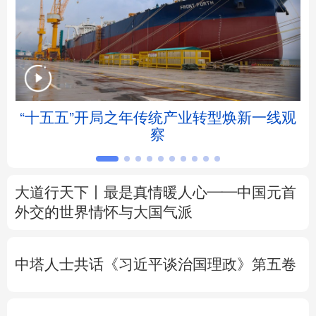
北京
天津
河北
山西
辽宁
吉林
上海
江苏
浙江
安徽
福建
江西
“十五五”开局之年传统产业转型焕新一线观
察
山东
河南
湖北
湖南
广东
广西
海南
重庆
大道行天下丨最是真情暖人心——中国元首
四川
贵州
云南
西藏
外交的
世界
情怀与大国气派
陕西
甘肃
青海
宁夏
中塔人士共话《习近平谈治国理政》第五卷
新疆
内蒙古
黑龙江