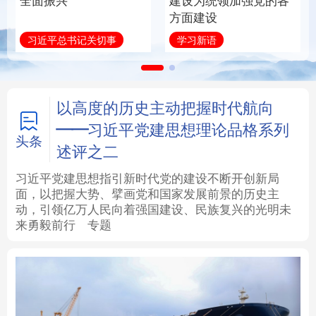
全面振兴
建设为统领加强党的各
方面建设
法律
中央文件
金融
汽车
习近平总书记关切事
学习新语
食品
人居
信息化
数字经济
学术中国
乡村振兴
银龄
溯源中国
以高度的历史主动把握时代航向
——习近平党建思想理论品格系列
城市
旅游
能源
会展
头条
述评之二
彩票
娱乐
时尚
悦读
习近平党建思想指引新时代党的建设不断开创新局
面，以把握大势、擘画党和国家发展前景的历史主
动，引领亿万人民向着强国建设、民族复兴的光明未
公益
一带一路
亚太网
上市公司
来勇毅前行
专题
文化产业
地方频道