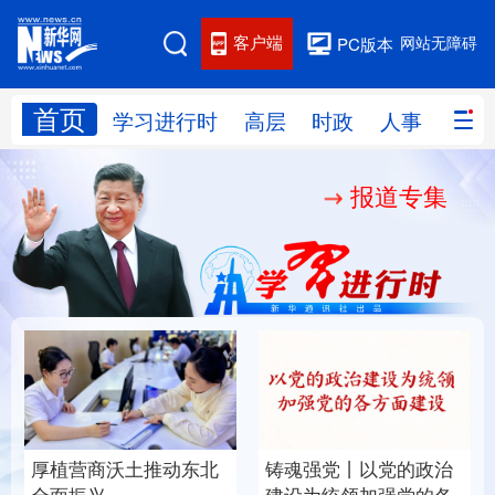
客户端
网站无障碍
PC版本
首页
网站地图
学习进行时
高层
时政
人事
国际
报道专集
学习进行时
高层
时政
人事
国际
财经
网评
港澳
台湾
思客智库
全球连线
教育
科技
科创
量子
体育
文化
书画
健康
军事
厚植营商沃土推动东北
铸魂强党丨以党的政治
访谈
视频
图片
政务