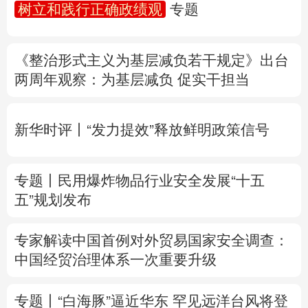
树立和践行正确政绩观
专题
多语种频道
《整治形式主义为基层减负若干规定》出台
English
Español
Français
عربى
两周年
观察
：为基层减负 促实干担当
Русский язык
日本語
한국어
新华时评丨“发力提效”释放鲜明政策信号
Deutsch
Português
专题丨
民用爆炸物品行业安全发展“十五
五”规划发布
专家解读中国首例对外贸易国家安全调查：
中国经贸治理体系一次重要升级
专题丨
“白海豚”逼近华东 罕见远洋台风将登