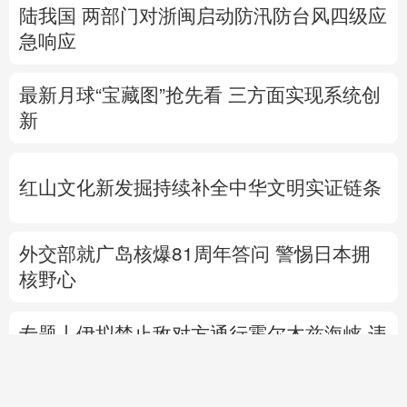
陆我国
两部门对浙闽启动防汛防台风四级应
急响应
最新月球“宝藏图”抢先看
三方面实现系统创
新
红山文化新发掘持续补全中华文明实证链条
外交部就广岛核爆81周年答问
警惕日本拥
核野心
专题丨
伊拟禁止敌对方通行霍尔木兹海峡 违
者重罚