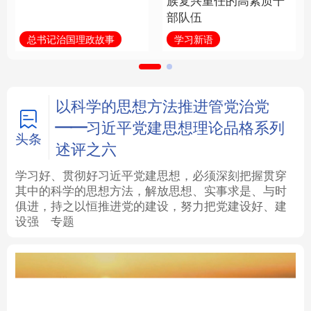
族复兴重任的高素质干
部队伍
法律
中央文件
金融
汽车
总书记治国理政故事
学习新语
食品
人居
信息化
数字经济
学术中国
乡村振兴
银龄
溯源中国
以科学的思想方法推进管党治党
——习近平党建思想理论品格系列
城市
旅游
能源
会展
头条
述评之六
彩票
娱乐
时尚
悦读
学习好、贯彻好习近平党建思想，必须深刻把握贯穿
其中的科学的思想方法，解放思想、实事求是、与时
俱进，持之以恒推进党的建设，努力把党建设好、建
公益
一带一路
亚太网
上市公司
设强
专题
文化产业
地方频道