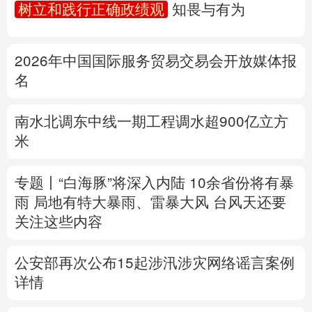
树立和践行正确政绩观
知畏与有为
多语种频道
2026年中国国际服务贸易交易会开放媒体报
English
Español
Français
عربى
名
Русский язык
日本語
한국어
南水北调东中线一期工程调水超900亿立方
Deutsch
Português
米
专题丨
“白海豚”将深入内陆 10余省份将有暴
雨 局地有特大暴雨、雷暴大风
台风天还要
关注这些内容
公安部再次公布15起涉汛涉灾网络谣言案例
详情