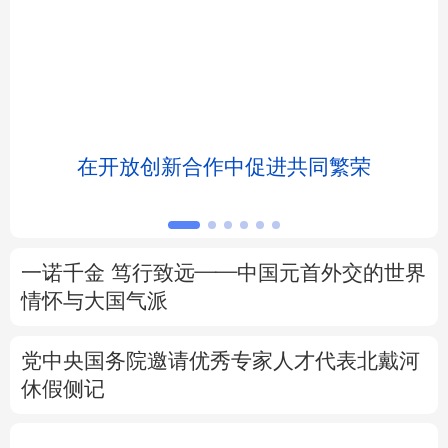
北京
天津
河北
山西
辽宁
吉林
上海
江苏
浙江
安徽
福建
江西
浸
在开放创新合作中促进共同繁荣
山东
河南
湖北
湖南
广东
广西
海南
重庆
一诺千金 笃行致远——中国元首外交的世界
四川
贵州
云南
西藏
情怀与大国气派
陕西
甘肃
青海
宁夏
党中央国务院邀请优秀专家人才代表北戴河
休假侧记
新疆
内蒙古
黑龙江