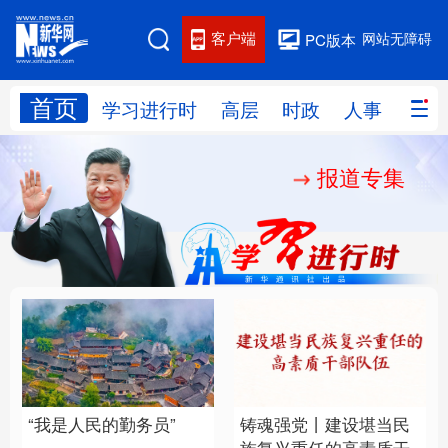
客户端
网站无障碍
PC版本
首页
网站地图
学习进行时
高层
时政
人事
国际
报道专集
学习进行时
高层
时政
人事
国际
财经
网评
港澳
台湾
思客智库
全球连线
教育
科技
科创
量子
体育
文化
书画
健康
军事
“我是人民的勤务员”
铸魂强党丨建设堪当民
访谈
视频
图片
政务