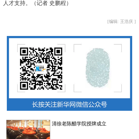
人才支持。（记者 史鹏程）
[编辑: 王浩庆 ]
清徐老陈醋学院授牌成立