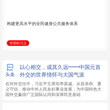
身公共服务体系
中国
法律
中央文件
金融
汽车
学而时习之
学习新语
食品
人居
信息化
数字经济
学术中国
乡村振兴
银龄
溯源中国
以心相交，成其久远——中国元首
外交的世界情怀与大国气派
头条
城市
旅游
能源
会展
在对外交往中，习近平主席坦率真诚、从容亲和、重
义守信，推动中外人民友好事业发展，为中国特色大
彩票
娱乐
时尚
悦读
国外交赢得广泛国际认同和深厚民意基础
公益
一带一路
亚太网
上市公司
文化产业
地方频道