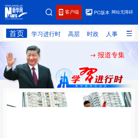
客户端
网站无障碍
PC版本
首页
网站地图
学习进行时
高层
时政
人事
国际
报道专集
学习进行时
高层
时政
人事
国际
财经
网评
港澳
台湾
思客智库
全球连线
教育
科技
科创
量子
体育
文化
书画
健康
军事
构建更高水平的全民健
乐享全民健身 共筑健康
访谈
视频
图片
政务