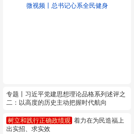
北京
天津
河北
山西
辽宁
吉林
上海
江苏
微视频丨总书记心系全民健身
浙江
安徽
福建
江西
山东
河南
湖北
湖南
专题丨
习近平党建思想理论品格系列述评之
二：以高度的历史主动把握时代航向
广东
广西
海南
重庆
四川
贵州
云南
西藏
树立和践行正确政绩观
着力在为民造福上
出实招、求实效
陕西
甘肃
青海
宁夏
新疆
内蒙古
黑龙江
新华时评丨在迎难而上中打开广阔天地