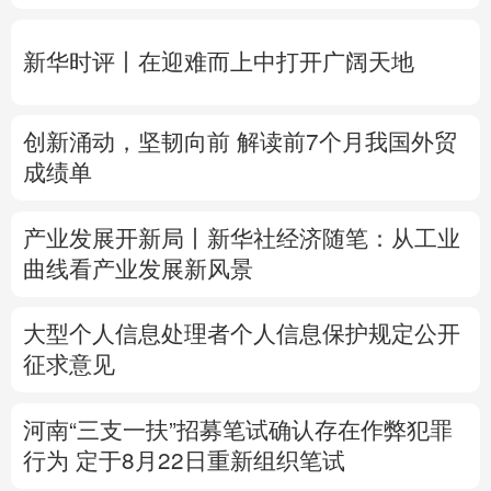
创新涌动，坚韧向前 解读前7个月我国外贸
多语种频道
成绩单
English
Español
Français
عربى
产业发展开新局丨
新华社经济随笔：从工业
Русский язык
日本語
한국어
曲线看产业发展新风景
Deutsch
Português
大型个人信息处理者个人信息保护规定公开
征求意见
河南“三支一扶”招募笔试确认存在作弊犯罪
行为
定于8月22日重新组织笔试
专题丨
台风“白海豚”预计在浙闽沿海登陆
浙
闽启动防汛防台风三级应急响应
6省市启动
洪水防御Ⅳ级响应