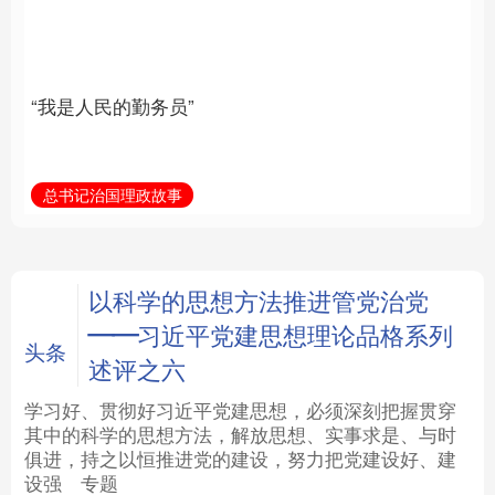
族复兴重任的高素质干
部队伍
法律
中央文件
金融
汽车
总书记治国理政故事
学习新语
食品
人居
信息化
数字经济
学术中国
乡村振兴
银龄
溯源中国
以科学的思想方法推进管党治党
——习近平党建思想理论品格系列
城市
旅游
能源
会展
头条
述评之六
彩票
娱乐
时尚
悦读
学习好、贯彻好习近平党建思想，必须深刻把握贯穿
其中的科学的思想方法，解放思想、实事求是、与时
俱进，持之以恒推进党的建设，努力把党建设好、建
公益
一带一路
亚太网
上市公司
设强
专题
文化产业
地方频道