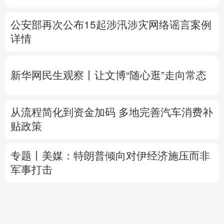
新华网民生观察丨
让文博“随心逛”走向常态
从流程简化到资金加码 多地完善汽车消费补
贴政策
专题丨
美媒：特朗普倾向对伊经济施压而非
军事打击
内塔尼亚胡拒加沙和平计划 以美一唱一和？
乌方想自产“爱国者”拦截弹 美军火商怕被分
蛋糕？