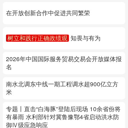
树立和践行正确政绩观
知畏与有为
多语种频道
2026年中国国际服务贸易交易会开放媒体报
English
Español
Français
عربى
名
Русский язык
日本語
한국어
南水北调东中线一期工程调水超900亿立方
Deutsch
Português
米
专题丨
直击“白海豚”登陆后现场
10余省份将
有暴雨
水利部针对冀鲁豫鄂4省启动洪水防
御Ⅳ级应急响应
公安部再次公布15起涉汛涉灾网络谣言案例
详情