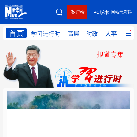
客户端
网站无障碍
PC版本
首页
网站地图
学习进行时
高层
时政
人事
国际
报道专集
学习进行时
高层
时政
人事
国际
财经
网评
港澳
台湾
思客智库
全球连线
教育
科技
科创
量子
体育
文化
书画
健康
军事
“我是人民的勤务员”
铸魂强党丨建设堪当民
访谈
视频
图片
政务