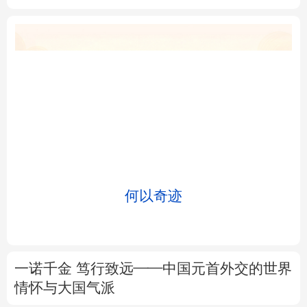
北京
天津
河北
山西
辽宁
吉林
上海
江苏
浙江
安徽
福建
江西
何以奇迹
山东
河南
湖北
湖南
广东
广西
海南
重庆
一诺千金 笃行致远——中国元首外交的世界
四川
贵州
云南
西藏
情怀与大国气派
陕西
甘肃
青海
宁夏
在开放创新合作中促进共同繁荣
新疆
内蒙古
黑龙江