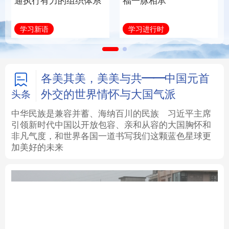
通执行有力的组织体系
福一脉相承
法律
中央文件
金融
汽车
学习新语
学习进行时
食品
人居
信息化
数字经济
学术中国
乡村振兴
银龄
溯源中国
各美其美，美美与共——中国元首
外交的世界情怀与大国气派
头条
城市
旅游
能源
会展
中华民族是兼容并蓄、海纳百川的民族
习近平主席
引领新时代中国以开放包容、亲和从容的大国胸怀和
彩票
娱乐
时尚
悦读
非凡气度，和世界各国一道书写我们这颗蓝色星球更
加美好的未来
公益
一带一路
亚太网
上市公司
文化产业
地方频道