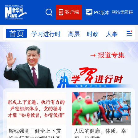
客户端
网站无障碍
PC版本
首页
网站地图
学习进行时
高层
时政
人事
国际
报道专集
学习进行时
高层
时政
人事
国际
财经
网评
港澳
台湾
思客智库
全球连线
教育
科技
科创
量子
体育
文化
书画
健康
军事
铸魂强党丨健全上下贯
人民的健康、体质、幸
访谈
视频
图片
政务