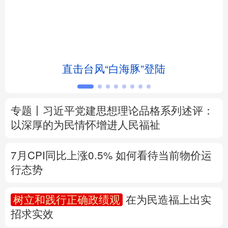
北京
天津
河北
山西
辽宁
吉林
上海
江苏
直击台风“白海豚”登陆
浙江
安徽
福建
江西
山东
河南
湖北
湖南
专题丨
习近平党建思想理论品格系列述评：
广东
广西
海南
重庆
以深厚的为民情怀增进人民福祉
四川
贵州
云南
西藏
7月CPI同比上涨0.5%
如何看待当前物价运
陕西
甘肃
青海
宁夏
行态势
新疆
内蒙古
黑龙江
树立和践行正确政绩观
在为民造福上出实
招求实效