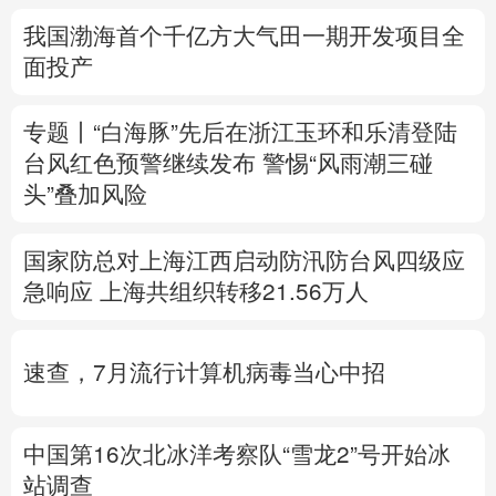
多语种频道
我国渤海首个千亿方大气田一期开发项目全
面投产
English
Español
Français
عربى
Русский язык
日本語
한국어
专题丨
“白海豚”先后在浙江玉环和乐清登陆
台风红色预警继续发布
警惕“风雨潮三碰
Deutsch
Português
头”叠加风险
国家防总对上海江西启动防汛防台风四级应
急响应
上海共组织转移21.56万人
速查，7月流行计算机病毒当心中招
中国第16次北冰洋考察队“雪龙2”号开始冰