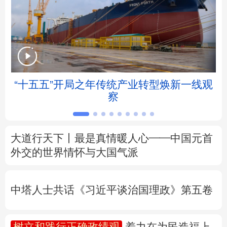
北京
天津
河北
山西
辽宁
吉林
上海
江苏
浙江
安徽
福建
江西
拒
“十五五”开局之年传统产业转型焕新一线观
察
山东
河南
湖北
湖南
广东
广西
海南
重庆
大道行天下丨最是真情暖人心——中国元首
四川
贵州
云南
西藏
外交的
世界
情怀与大国气派
陕西
甘肃
青海
宁夏
中塔人士共话《习近平谈治国理政》第五卷
新疆
内蒙古
黑龙江
树立和践行正确政绩观
着力在为民造福上