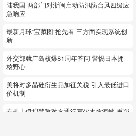
陆我国
两部门对浙闽启动防汛防台风四级应
急响应
最新月球“宝藏图”抢先看
三方面实现系统创
新
外交部就广岛核爆81周年答问
警惕日本拥
核野心
美将对多晶硅衍生品加征关税 引入最低进口
价机制
专题丨
伊拟禁敌对方通行霍尔木兹海峡 重罚
违规者
伊媒：格什姆岛附近爆炸声系打
击“敌对目标”所致