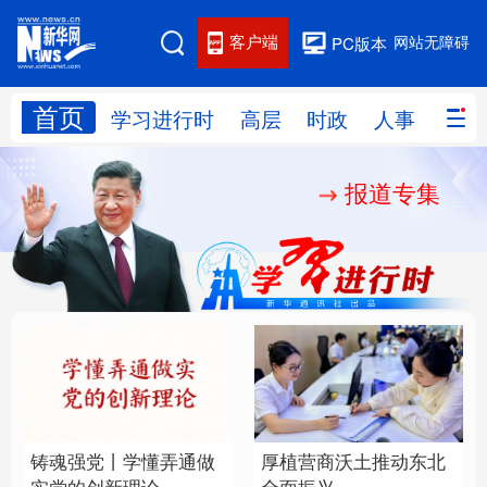
客户端
网站无障碍
PC版本
首页
网站地图
学习进行时
高层
时政
人事
国际
报道专集
学习进行时
高层
时政
人事
国际
财经
网评
港澳
台湾
思客智库
全球连线
教育
科技
科创
量子
体育
文化
书画
健康
军事
铸魂强党丨学懂弄通做
厚植营商沃土推动东北
访谈
视频
图片
政务