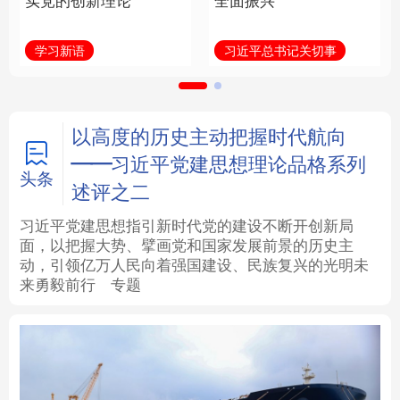
实党的创新理论
全面振兴
法律
中央文件
金融
汽车
学习新语
习近平总书记关切事
食品
人居
信息化
数字经济
学术中国
乡村振兴
银龄
溯源中国
以高度的历史主动把握时代航向
——习近平党建思想理论品格系列
城市
旅游
能源
会展
头条
述评之二
彩票
娱乐
时尚
悦读
习近平党建思想指引新时代党的建设不断开创新局
面，以把握大势、擘画党和国家发展前景的历史主
动，引领亿万人民向着强国建设、民族复兴的光明未
公益
一带一路
亚太网
上市公司
来勇毅前行
专题
文化产业
地方频道