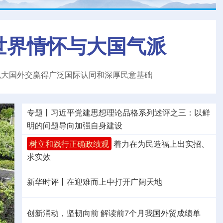
世界情怀与大国气派
色大国外交赢得广泛国际认同和深厚民意基础
专题丨
习近平党建思想理论品格系列述评之三：以鲜
明的问题导向加强自身建设
树立和践行正确政绩观
着力在为民造福上出实招、
求实效
新华时评丨在迎难而上中打开广阔天地
创新涌动，坚韧向前 解读前7个月我国外贸成绩单