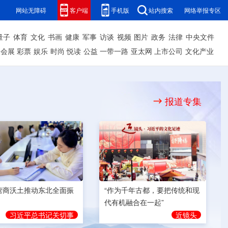
网站无障碍
客户端
手机版
站内搜索
网络举报专区
量子
体育
文化
书画
健康
军事
访谈
视频
图片
政务
法律
中央文件
会展
彩票
娱乐
时尚
悦读
公益
一带一路
亚太网
上市公司
文化产业
报道专集
营商沃土推动东北全面振
“作为千年古都，要把传统和现
代有机融合在一起”
习近平总书记关切事
近镜头