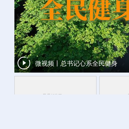
微视频丨总书记心系全民健身
时光相册丨一瓣茉莉，浸透闽都岁月