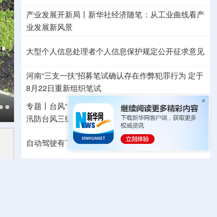
产业发展开新局丨
新华社经济随笔：从工业曲线看产
业发展新风景
大型个人信息处理者个人信息保护规定公开征求意见
河南“三支一扶”招募笔试确认存在作弊犯罪行为
定于
8月22日重新组织笔试
专题丨
台风“白海豚”预计在浙闽沿海登陆
浙闽启动防
汛防台风三级应急响应
6省市启动洪水防御Ⅳ级响应
自动驾驶有了安全准入基线 从这些方面读懂新国标
东航：国内客票提前14天免费退改
外交部发言人就日本主流民意鲜明反核立场答记者问