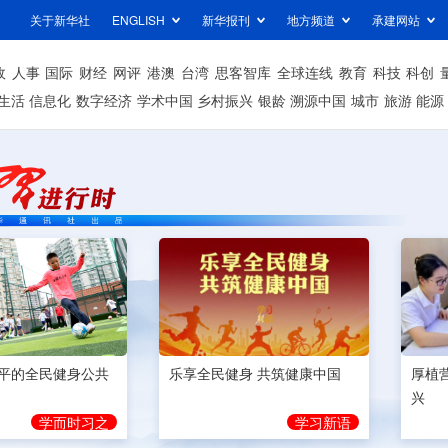
关于新华社
ENGLISH
新华报刊
地方频道
承建网站
政
人事
国际
财经
网评
港澳
台湾
思客智库
全球连线
教育
科技
科创
生活
信息化
数字经济
学术中国
乡村振兴
银龄
溯源中国
城市
旅游
能源
平的全民健身公共
乐享全民健身 共筑健康中国
厚植
兴
学而时习之
学习新语