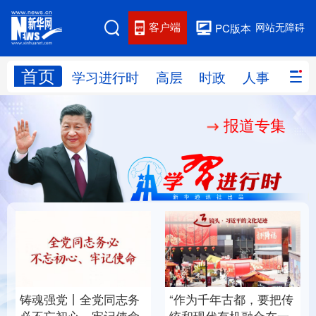
客户端
网站无障碍
PC版本
首页
网站地图
学习进行时
高层
时政
人事
国际
报道专集
学习进行时
高层
时政
人事
国际
财经
网评
港澳
台湾
思客智库
全球连线
教育
科技
科创
量子
体育
文化
书画
健康
军事
铸魂强党丨全党同志务
“作为千年古都，要把传
访谈
视频
图片
政务