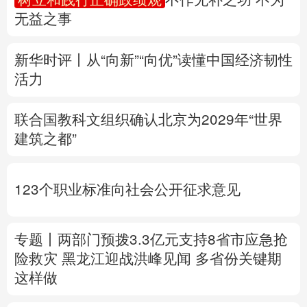
无益之事
多语种频道
新华时评丨从“向新”“向优”读懂中国经济韧性
English
Español
Français
عربى
活力
Русский язык
日本語
한국어
联合国教科文组织确认北京为2029年“世界
Deutsch
Português
建筑之都”
123个职业标准向社会公开征求意见
专题丨
两部门预拨3.3亿元支持8省市应急抢
险救灾
黑龙江迎战洪峰见闻
多省份关键期
这样做