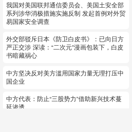
我国对美国联邦通信委员会、美国土安全部
系列涉华消极措施实施反制
发起首例对外贸
易国家安全调查
外交部驳斥日本《防卫白皮书》：已向日方
严正交涉
深读：“二次元”漫画包装下，白皮
书暗藏祸心
中方坚决反对美方滥用国家力量无理打压中
国企业
中方代表：防止“三股势力”借助新兴技术蔓
延渗透
专题丨
伊朗与阿曼就霍尔木兹海峡拟定航道