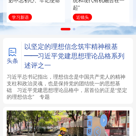
必不忘初心、牢记使命
统和现代有机融合在一
起”
法律
中央文件
金融
汽车
学习新语
近镜头
食品
人居
信息化
数字经济
学术中国
乡村振兴
银龄
溯源中国
以坚定的理想信念筑牢精神根基
——习近平党建思想理论品格系列
城市
旅游
能源
会展
头条
述评之一
彩票
娱乐
时尚
悦读
习近平总书记指出，理想信念是中国共产党人的精神
支柱和政治灵魂，也是保持党的团结统一的思想基
础
习近平
党建思想理论品格中，居首位的正是“坚定
公益
一带一路
亚太网
上市公司
的理想信念”
专题
文化产业
地方频道