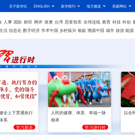
关于新华社
ENGLISH
新华报刊
地方频道
承建网站
政
人事
国际
财经
网评
港澳
台湾
思客智库
全球连线
教育
科技
科创
生活
信息化
数字经济
学术中国
乡村振兴
银龄
溯源中国
城市
旅游
能源
健全上下贯通执行
人民的健康、体质、幸福一脉
以全
体系
相承
学习新语
学习进行时