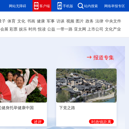
网站无障碍
客户端
手机版
站内搜索
网络举报专区
量子
体育
文化
书画
健康
军事
访谈
视频
图片
政务
法律
中央文件
会展
彩票
娱乐
时尚
悦读
公益
一带一路
亚太网
上市公司
文化产业
报道专集
民健身托举健康中国
下党之路
述评
时政镜距离