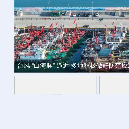
加拿大一省野火失控 逾2万人连夜逃离
台风 “白海豚” 逼近 多地积极做好防范应