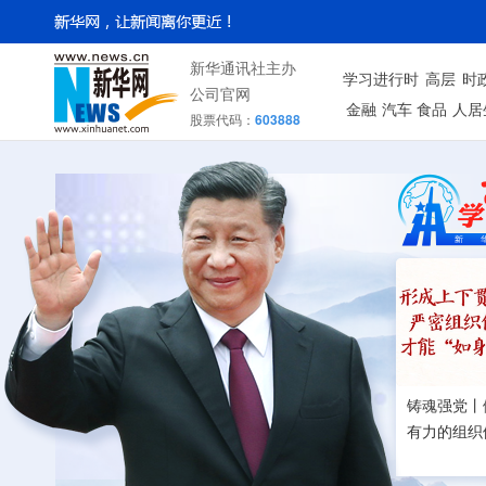
新华通讯社主办
学习进行时
高层
时
公司官网
金融
汽车
食品
人居
股票代码：
603888
铸魂强党丨
有力的组织