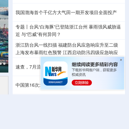
我国渤海首个千亿方大气田一期开发项目全面投产
专题丨
台风“白海豚”已登陆浙江台州
暴雨强风威胁逼
近
与“巴威”有何异同？
浙江防台风一线扫描
福建防台风应急响应升至二级
上海发布暴雨红色预警
江西启动防汛四级应急响应
速查，7月流行计算机病毒当心中招
中国第16次北冰洋考察队“雪龙2”号开始冰站调查
记者手记丨非洲三个“几内亚”的中国印记
高市早苗再度对“无核三原则”含糊表态