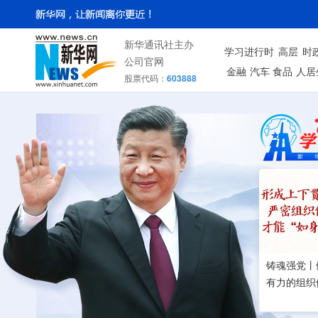
新华通讯社主办
学习进行时
高层
时
公司官网
金融
汽车
食品
人居
股票代码：
603888
铸魂强党丨
有力的组织