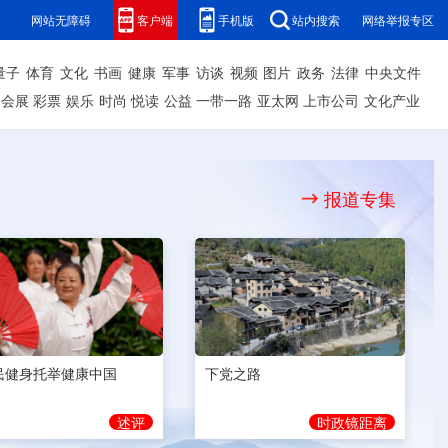
网站无障碍
客户端
手机版
站内搜索
网络举报专区
量子
体育
文化
书画
健康
军事
访谈
视频
图片
政务
法律
中央文件
会展
彩票
娱乐
时尚
悦读
公益
一带一路
亚太网
上市公司
文化产业
报道专集
民健身托举健康中国
下党之路
述评
时政镜距离