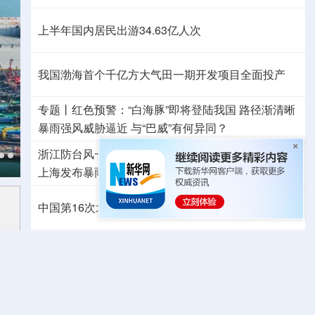
上半年国内居民出游34.63亿人次
我国渤海首个千亿方大气田一期开发项目全面投产
专题丨
红色预警：“白海豚”即将登陆我国 路径渐清晰
暴雨强风威胁逼近
与“巴威”有何异同？
浙江防台风一线扫描
福建防台风应急响应升至二级
上海发布暴雨红色预警
江西启动防汛四级应急响应
中国第16次北冰洋考察队“雪龙2”号开始冰站调查
中国代表队首次参加国际核科学奥赛 获一金三银
高市早苗再度对“无核三原则”含糊表态