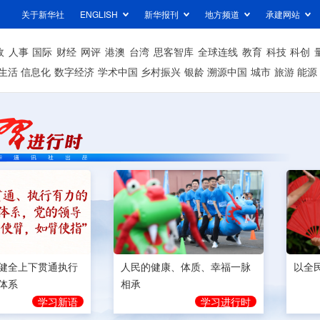
关于新华社
ENGLISH
新华报刊
地方频道
承建网站
政
人事
国际
财经
网评
港澳
台湾
思客智库
全球连线
教育
科技
科创
生活
信息化
数字经济
学术中国
乡村振兴
银龄
溯源中国
城市
旅游
能源
健全上下贯通执行
人民的健康、体质、幸福一脉
以全
体系
相承
学习新语
学习进行时