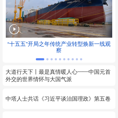
北京
天津
河北
山西
辽宁
吉林
上海
江苏
浙江
安徽
福建
江西
“十五五”开局之年传统产业转型焕新一线观
察
山东
河南
湖北
湖南
广东
广西
海南
重庆
大道行天下丨最是真情暖人心——中国元首
四川
贵州
云南
西藏
外交的
世界
情怀与大国气派
陕西
甘肃
青海
宁夏
中塔人士共话《习近平谈治国理政》第五卷
新疆
内蒙古
黑龙江