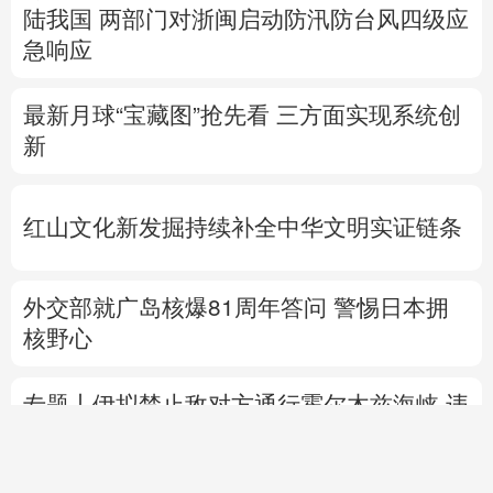
陆我国
两部门对浙闽启动防汛防台风四级应
急响应
最新月球“宝藏图”抢先看
三方面实现系统创
新
红山文化新发掘持续补全中华文明实证链条
外交部就广岛核爆81周年答问
警惕日本拥
核野心
专题丨
伊拟禁止敌对方通行霍尔木兹海峡 违
者重罚