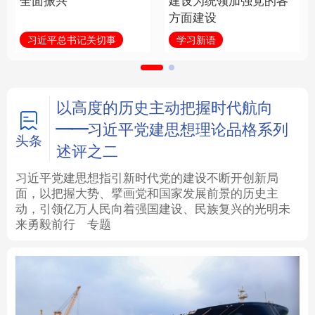
全面振兴
建设为统领加强党的各
方面建设
法律
中央文件
金融
汽车
习近平总书记关切事
学习新语
食品
人居
信息化
数字经济
学术中国
乡村振兴
银龄
溯源中国
以高度的历史主动把握时代航向
——习近平党建思想理论品格系列
城市
旅游
能源
会展
头条
述评之二
彩票
娱乐
时尚
悦读
习近平党建思想指引新时代党的建设不断开创新局
面，以把握大势、擘画党和国家发展前景的历史主
动，引领亿万人民向着强国建设、民族复兴的光明未
公益
一带一路
亚太网
上市公司
来勇毅前行
专题
文化产业
地方频道