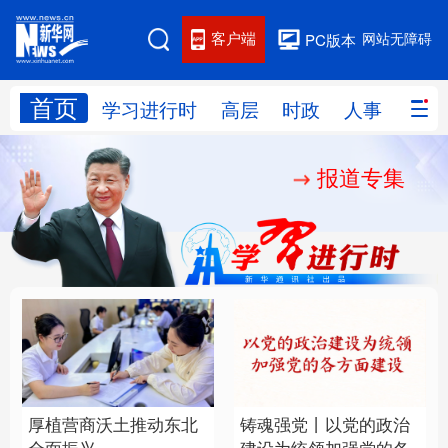
客户端
网站无障碍
PC版本
首页
网站地图
学习进行时
高层
时政
人事
国际
报道专集
学习进行时
高层
时政
人事
国际
财经
网评
港澳
台湾
思客智库
全球连线
教育
科技
科创
量子
体育
文化
书画
健康
军事
厚植营商沃土推动东北
铸魂强党丨以党的政治
访谈
视频
图片
政务