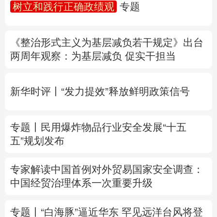
树立和践行正确政绩观
专题
多语种频道
《整治形式主义为基层减负若干规定》出台
English
Español
Français
عربى
两周年
观察
：为基层减负 促实干担当
Русский язык
日本語
한국어
新华时评丨“发力提效”释放鲜明政策信号
Deutsch
Português
专题丨
民用爆炸物品行业安全发展“十五
五”规划发布
专家解读中国首例对外贸易国家安全调查：
中国经贸治理体系一次重要升级
专题丨
“白海豚”逼近华东 罕见远洋台风将登