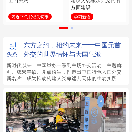
全面振兴
建设为统领加强党的各
方面建设
法律
中央文件
金融
汽车
习近平总书记关切事
学习新语
食品
人居
信息化
数字经济
学术中国
乡村振兴
银龄
溯源中国
东方之约，相约未来——中国元首
外交的世界情怀与大国气派
头条
城市
旅游
能源
会展
新时代以来，中国举办一系列主场外交活动，主题鲜
明、成果丰硕、亮点纷呈，打造出中国特色大国外交
彩票
娱乐
时尚
悦读
新名片，成为推动构建人类命运共同体的生动实践
公益
一带一路
亚太网
上市公司
文化产业
地方频道