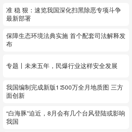
准 稳 狠：速览我国深化扫黑除恶专项斗争
多语种频道
最新部署
English
Español
Français
عربى
保障生态环境法典实施 首个配套司法解释发
Русский язык
日本語
한국어
布
Deutsch
Português
专题丨
未来五年，民爆行业这样安全发展
我国编制完成新版1∶500万全月地质图 三方
面创新
“白海豚”迫近，8月会有几个台风登陆或影响
我国