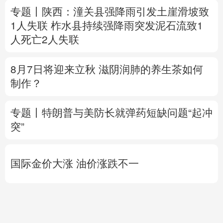
专题丨
陕西：潼关县强降雨引发土崖滑坡致
1人失联
柞水县持续强降雨突发泥石流致1
人死亡2人失联
8月7日将迎来立秋 滋阴润肺的养生茶如何
制作？
专题丨
特朗普与美防长就弹药短缺问题“起冲
突”
国际金价大涨 油价涨跌不一
直播中