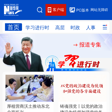
客户端
网站无障碍
PC版本
首页
网站地图
学习进行时
高层
时政
人事
国际
报道专集
学习进行时
高层
时政
人事
国际
财经
网评
港澳
台湾
思客智库
全球连线
教育
科技
科创
量子
体育
文化
书画
健康
军事
厚植营商沃土推动东北
铸魂强党丨以党的政治
访谈
视频
图片
政务