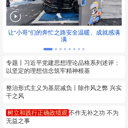
北京
天津
河北
山西
辽宁
吉林
上海
江苏
让“小哥”们的奔忙之路安全温暖、成就感满
满
浙江
安徽
福建
江西
山东
河南
湖北
湖南
专题丨
习近平党建思想理论品格系列述评：
以坚定的理想信念筑牢精神根基
广东
广西
海南
重庆
四川
贵州
云南
西藏
整治形式主义为基层减负丨除作风之弊 兴实
干之风
陕西
甘肃
青海
宁夏
树立和践行正确政绩观
不作无补之功 不为
新疆
内蒙古
黑龙江
无益之事