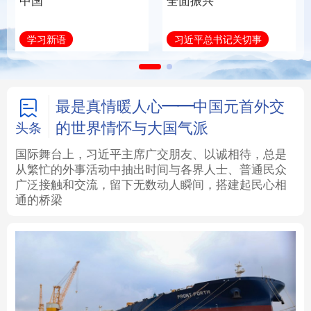
中国
全面振兴
法律
中央文件
金融
汽车
学习新语
习近平总书记关切事
食品
人居
信息化
数字经济
学术中国
乡村振兴
银龄
溯源中国
最是真情暖人心——中国元首外交
的世界情怀与大国气派
头条
城市
旅游
能源
会展
国际舞台上，习近平主席广交朋友、以诚相待，总是
从繁忙的外事活动中抽出时间与各界人士、普通民众
彩票
娱乐
时尚
悦读
广泛接触和交流，留下无数动人瞬间，搭建起民心相
通的桥梁
公益
一带一路
亚太网
上市公司
文化产业
地方频道