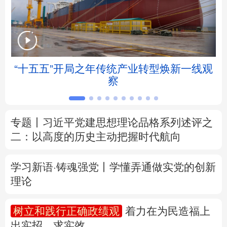
北京
天津
河北
山西
辽宁
吉林
上海
江苏
帧
“十五五”开局之年传统产业转型焕新一线观
浙江
安徽
福建
江西
察
山东
河南
湖北
湖南
专题丨
习近平党建思想理论品格系列述评之
广东
广西
海南
重庆
二：以高度的历史主动把握时代航向
四川
贵州
云南
西藏
学习新语·铸魂强党丨学懂弄通做实党的创新
陕西
甘肃
青海
宁夏
理论
新疆
内蒙古
黑龙江
树立和践行正确政绩观
着力在为民造福上
出实招、求实效