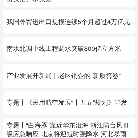
多语种频道
我国外贸进出口规模连续5个月超过4万亿元
English
Español
Français
عربى
Русский язык
日本語
한국어
南水北调中线工程调水突破800亿立方米
Deutsch
Português
产业发展开新局丨
老区铜企的“新质答卷”
专题丨
《民用航空发展“十五五”规划》印发
专题丨
“白海豚”靠近华东沿海
浙江防台风Ⅲ
级应急响应
北京将迎短时强降水
河北暴雨