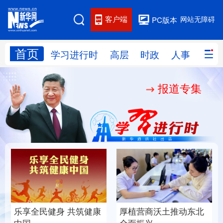
客户端
网站无障碍
PC版本
首页
网站地图
学习进行时
高层
时政
人事
国际
报道专集
学习进行时
高层
时政
人事
国际
财经
网评
港澳
台湾
思客智库
全球连线
教育
科技
科创
量子
体育
文化
书画
健康
军事
乐享全民健身 共筑健康
厚植营商沃土推动东北
访谈
视频
图片
政务