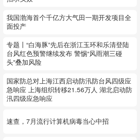
多语种频道
我国渤海首个千亿方大气田一期开发项目全
面投产
English
Español
Français
عربى
Русский язык
日本語
한국어
专题丨
“白海豚”先后在浙江玉环和乐清登陆
台风红色预警继续发布
警惕“风雨潮三碰
Deutsch
Português
头”叠加风险
国家防总对上海江西启动防汛防台风四级应
急响应
上海组织转移21.56万人
湖北启动防
汛四级应急响应
速查，7月流行计算机病毒当心中招