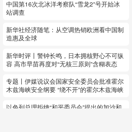
中国第16次北冰洋考察队“雪龙2”号开始冰
站调查
新华社经济随笔：
从空调热销欧洲看中国制
造惠及
全球
新华时评丨警钟长鸣，日本拥核野心不可纵
容
高市早苗
再度对“无核三原则”含糊表态
专题丨
伊媒说议会国家安全委员会批准霍尔
木兹海峡安全纲要
“绕不开”的霍尔木兹海峡
以色列总理拒绝“和平委员会”提出的加沙和
平计划