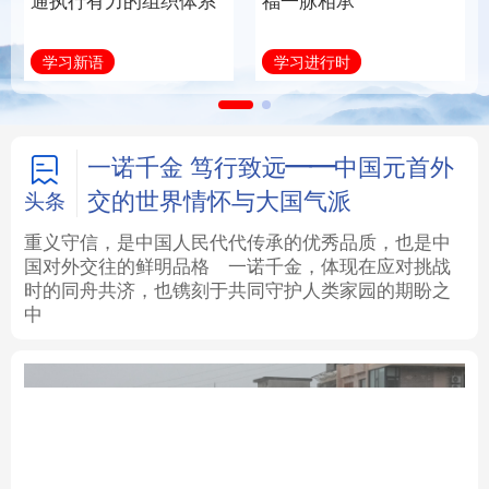
通执行有力的组织体系
福一脉相承
法律
中央文件
金融
汽车
学习新语
学习进行时
食品
人居
信息化
数字经济
学术中国
乡村振兴
银龄
溯源中国
一诺千金 笃行致远——中国元首外
交的世界情怀与大国气派
头条
城市
旅游
能源
会展
重义守信，是中国人民代代传承的优秀品质，也是中
国对外交往的鲜明品格
一诺千金，体现在应对挑战
彩票
娱乐
时尚
悦读
时的同舟共济，也镌刻于共同守护人类家园的期盼之
中
公益
一带一路
亚太网
上市公司
文化产业
地方频道