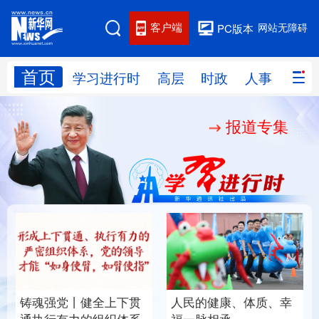
客户端
网站无障碍
PC版本
首页
网站地图
学习进行时
高层
时政
人事
国际
报道专集
学习进行时
高层
时政
人事
国际
财经
网评
港澳
台湾
思客智库
全球连线
教育
科技
科创
量子
体育
文化
书画
健康
军事
铸魂强党丨健全上下贯
人民的健康、体质、幸
访谈
视频
图片
政务