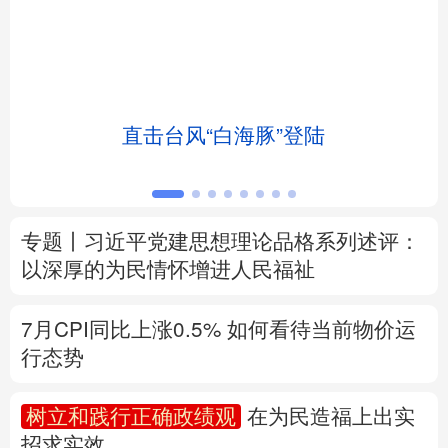
北京
天津
河北
山西
辽宁
吉林
上海
江苏
土
直击台风“白海豚”登陆
浙江
安徽
福建
江西
山东
河南
湖北
湖南
专题丨
习近平党建思想理论品格系列述评：
广东
广西
海南
重庆
以深厚的为民情怀增进人民福祉
四川
贵州
云南
西藏
7月CPI同比上涨0.5%
如何看待当前物价运
陕西
甘肃
青海
宁夏
行态势
新疆
内蒙古
黑龙江
树立和践行正确政绩观
在为民造福上出实
招求实效