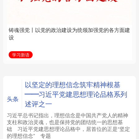
建设为统领加强党的各
统和现代有机融合在一
方面建设
起”
法律
中央文件
金融
汽车
学习新语
近镜头
食品
人居
信息化
数字经济
学术中国
乡村振兴
银龄
溯源中国
以坚定的理想信念筑牢精神根基
——习近平党建思想理论品格系列
城市
旅游
能源
会展
头条
述评之一
彩票
娱乐
时尚
悦读
习近平总书记指出，理想信念是中国共产党人的精神
支柱和政治灵魂，也是保持党的团结统一的思想基
础
习近平
党建思想理论品格中，居首位的正是“坚定
公益
一带一路
亚太网
上市公司
的理想信念”
专题
文化产业
地方频道