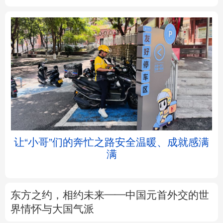
北京
天津
河北
山西
辽宁
吉林
上海
江苏
浙江
安徽
福建
江西
让“小哥”们的奔忙之路安全温暖、成就感满
满
山东
河南
湖北
湖南
广东
广西
海南
重庆
东方之约，相约未来——中国元首外交的世
四川
贵州
云南
西藏
界情怀与大国气派
陕西
甘肃
青海
宁夏
以数观势丨知识产权强国建设驶入“快车道”
新疆
内蒙古
黑龙江
树立和践行正确政绩观
不作无补之功 不为