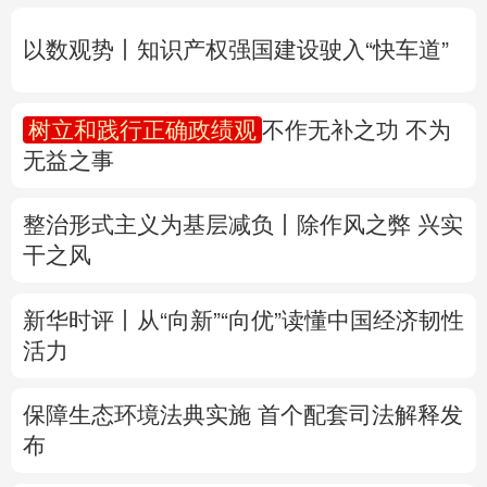
无益之事
多语种频道
整治形式主义为基层减负丨除作风之弊 兴实
English
Español
Français
عربى
干之风
Русский язык
日本語
한국어
新华时评丨从“向新”“向优”读懂中国经济韧性
Deutsch
Português
活力
保障生态环境法典实施 首个配套司法解释发
布
联合国教科文组织确认北京为2029年“世界
建筑之都”
专题丨
两部门预拨3.3亿元支持8省市应急抢