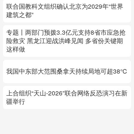
险救灾
黑龙江迎战洪峰见闻
多省份关键期
这样做
我国中东部大范围桑拿天持续局地可超38℃
上合组织“天山-2026”联合网络反恐演习在新
疆举行
中方代表：防止“三股势力”借助新兴技术蔓
延渗透
专题丨
伊朗与阿曼就霍尔木兹海峡拟定航道
坐标达成一致
海峡现有两条航道将关闭