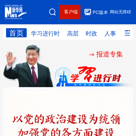
客户端
网站无障碍
PC版本
首页
网站地图
学习进行时
高层
时政
人事
国际
报道专集
学习进行时
高层
时政
人事
国际
财经
网评
港澳
台湾
思客智库
全球连线
教育
科技
科创
量子
体育
文化
书画
健康
军事
铸魂强党丨以党的政治
“作为千年古都，要把传
访谈
视频
图片
政务