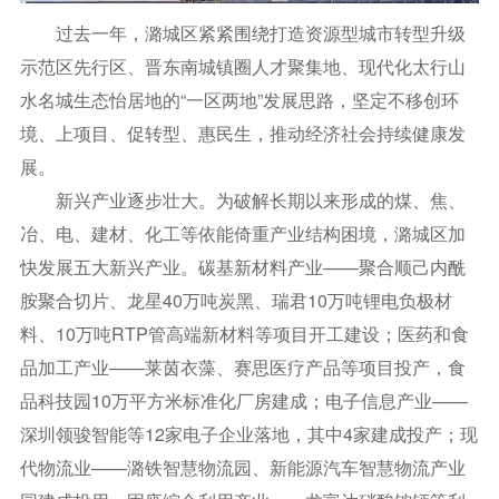
过去一年，潞城区紧紧围绕打造资源型城市转型升级
示范区先行区、晋东南城镇圈人才聚集地、现代化太行山
水名城生态怡居地的“一区两地”发展思路，坚定不移创环
境、上项目、促转型、惠民生，推动经济社会持续健康发
展。
新兴产业逐步壮大。为破解长期以来形成的煤、焦、
冶、电、建材、化工等依能倚重产业结构困境，潞城区加
快发展五大新兴产业。碳基新材料产业——聚合顺己内酰
胺聚合切片、龙星40万吨炭黑、瑞君10万吨锂电负极材
料、10万吨RTP管高端新材料等项目开工建设；医药和食
品加工产业——莱茵衣藻、赛思医疗产品等项目投产，食
品科技园10万平方米标准化厂房建成；电子信息产业——
深圳领骏智能等12家电子企业落地，其中4家建成投产；现
代物流业——潞铁智慧物流园、新能源汽车智慧物流产业