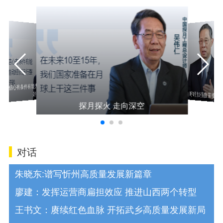
有信心有条
有信心有条件有能力推动经济运行整体
加强疫苗接种
奥密克戎感染不可怕 呼吁加强疫苗接种
好转
探月探火 走向深空
对话
朱晓东:谱写忻州高质量发展新篇章
廖建：发挥运营商扁担效应 推进山西两个转型
王书文：赓续红色血脉 开拓武乡高质量发展新局