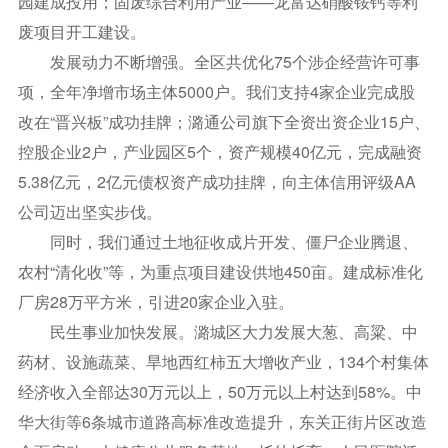
园建成投用；固废综合利用产业——龙富达硝酸铵钙等利
废项目开工建设。
发展动力不断增强。全区共优化75个涉企经营许可事
项，全年净增市场主体5000户。我们支持4家企业完成股
改在“晋兴板”成功挂牌；潞通公司旗下全资出资企业15户、
控股企业2户，产业园区5个，资产规模40亿元，完成融资
5.38亿元，2亿元债权资产成功挂牌，向主体信用评级AA
公司迈出坚实步伐。
同时，我们通过土地征收成片开发、僵尸企业腾退、
农村“清化收”等，为重点项目建设供地450亩。建成标准化
厂房28万平方米，引进20家企业入驻。
民生事业加快发展。潞城区大力发展大葱、高粱、中
药材、设施蔬菜、旱地西红柿五大增收产业，134个村集体
经济收入全部达30万元以上，50万元以上村达到58%。中
华大街等6条城市道路高标准改造提升，东关正街片区改造