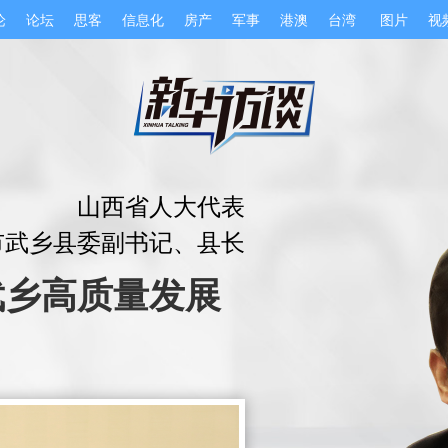
论
论坛
思客
信息化
房产
军事
港澳
台湾
图片
视
山西省人大代表
市武乡县委副书记、县长
武乡高质量发展