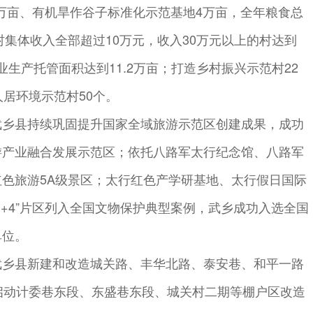
5万亩、有机旱作谷子标准化示范基地4万亩，全年粮食总
个村集体收入全部超过10万元，收入30万元以上的村达到
。农业生产托管面积达到11.2万亩；打造乡村振兴示范村22
人居环境示范村50个。
武乡县持续巩固提升国家全域旅游示范区创建成果，成功
游产业融合发展示范区；依托八路军太行纪念馆、八路军
色旅游5A级景区；太行红色产学研基地、太行假日国际
1+4”片区列入全国文物保护典型案例，武乡成功入选全国
单位。
武乡县新建和改造城关路、丰华北路、泰安巷、和平一路
启动计委巷东段、东盛巷东段、城关村二期等棚户区改造