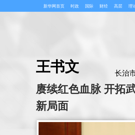
新华网首页
时政
国际
财经
高层
理
王书文
长治
赓续红色血脉 开拓
新局面