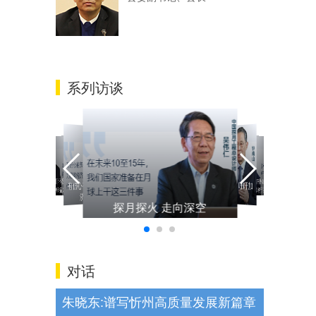
系列访谈
有信心有条件有能力推动经
奥密克戎感染不可怕 呼吁加
奥密克戎感染不可怕 呼吁加
有信心有条件有能力推动经
济运行整体好转
奥密克戎感染不可怕 呼吁加
有信心有条件有能力推动经
强疫苗接种
探月探火 走向深空
探月探火 走向深空
济运行整体好转
强疫苗接种
济运行整体好转
强疫苗接种
探月探火 走向深空
对话
朱晓东:谱写忻州高质量发展新篇章