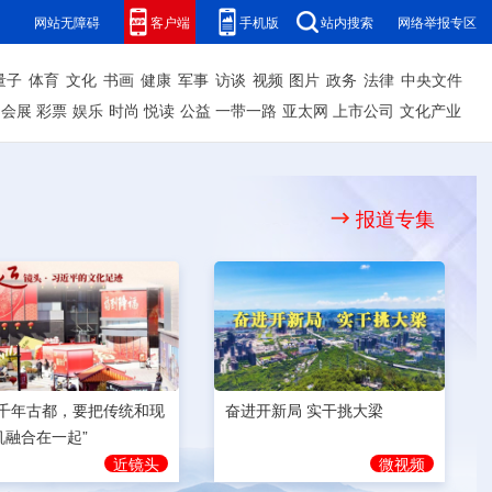
网站无障碍
客户端
手机版
站内搜索
网络举报专区
量子
体育
文化
书画
健康
军事
访谈
视频
图片
政务
法律
中央文件
会展
彩票
娱乐
时尚
悦读
公益
一带一路
亚太网
上市公司
文化产业
报道专集
奋进开新局 实干挑大梁
为千年古都，要把传统和现
机融合在一起”
微视频
近镜头