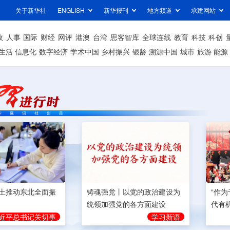
关于新华社
ENGLISH
新华报刊
地方频道
承建网站
政
人事
国际
财经
网评
港澳
台湾
思客智库
全球连线
教育
科技
科创
生活
信息化
数字经济
学术中国
乡村振兴
银龄
溯源中国
城市
旅游
能源
土推动东北全面振
铸魂强党丨以党的政治建设为
“作
统领加强党的各方面建设
代有
近平总书记关切事
学习新语