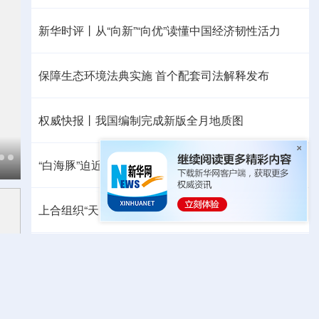
新华时评丨从“向新”“向优”读懂中国经济韧性活力
保障生态环境法典实施 首个配套司法解释发布
权威快报丨我国编制完成新版全月地质图
“白海豚”迫近，8月会有几个台风登陆或影响我国
上合组织“天山-2026”联合网络反恐演习在新疆举行
中方代表：防止“三股势力”借助新兴技术蔓延渗透
热点问答丨胡塞武装连续袭船 沙特作何应对