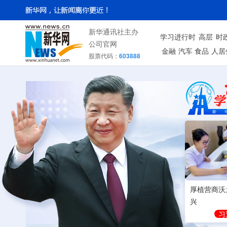
新华通讯社主办
学习进行时
高层
时
公司官网
金融
汽车
食品
人居
股票代码：
603888
厚植营商沃
兴
习